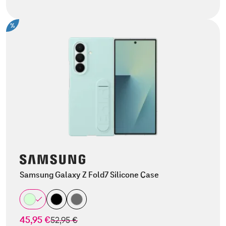
%
Samsung Galaxy Z Fold7 Silicone Case
45,95 €
statt
52,95 €