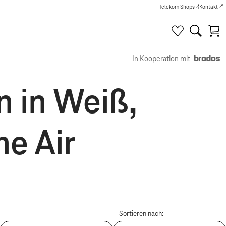
Telekom Shops
Kontakt
(Wird in einem neuen Tab g
(Wird in e
In Kooperation mit
n in Weiß,
ne Air
Sortieren nach: