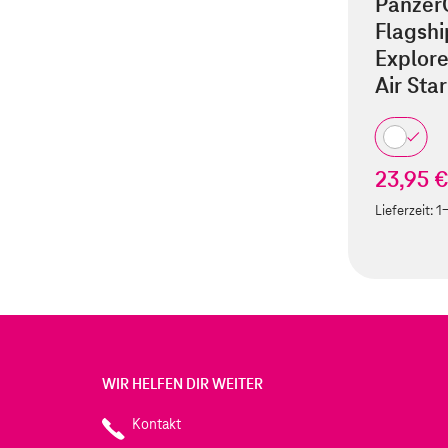
Panzer
Flagsh
Explor
Air Star
23,95 
Lieferzeit:
1
WIR HELFEN DIR WEITER
Kontakt