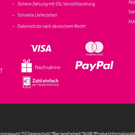
Ap
Sichere Zahlung mit SSL-Verschlüsselung
Sa
Schnelle Lieferzeiten
XI
 geöffnet)
Datenschutz nach deutschem Recht
ffnet)
d in einem neuen Tab geöffnet)
fnet)
Nachnahme
ird in einem neuen Tab geöffnet)
Impressum
Datenschutz
Barrierefreiheit
AGB
Produktinformationsbl