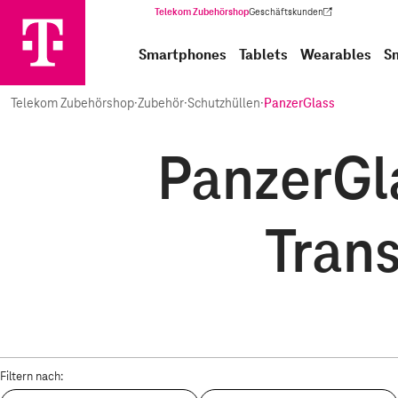
Telekom Zubehörshop
Geschäftskunden
(Wird in einem neuen Tab geöffnet)
Smartphones
Tablets
Wearables
S
Telekom Zubehörshop
·
Zubehör
·
Schutzhüllen
·
PanzerGlass
PanzerGla
Trans
Filtern nach: