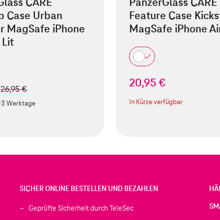
Glass CARE
PanzerGlass CARE
ip Case Urban
Feature Case Kick
er MagSafe iPhone
MagSafe iPhone Ai
 Lit
20,95 €
€
statt
26,95 €
In Kürze verfügbar
-3 Werktage
SICHER ONLINE BESTELLEN UND BEZAHLEN
HÄ
SM
Geprüfte Sicherheit durch TeleSec