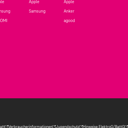
ple
Apple
Apple
msung
Samsung
Anker
AOMI
agood
att
Verbraucherinformationen
Jugendschutz
Hinweise ElektroG/BattG