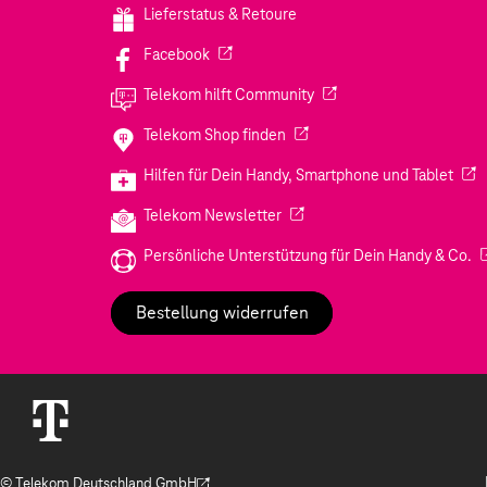
Lieferstatus & Retoure
(Wird in einem neuen Tab geöffnet)
Facebook
(Wird in einem neuen Tab
Telekom hilft Community
(Wird in einem neuen Tab geö
Telekom Shop finden
(Wir
Hilfen für Dein Handy, Smartphone und Tablet
(Wird in einem neuen Tab geöf
Telekom Newsletter
(W
Persönliche Unterstützung für Dein Handy & Co.
Bestellung widerrufen
© Telekom Deutschland GmbH