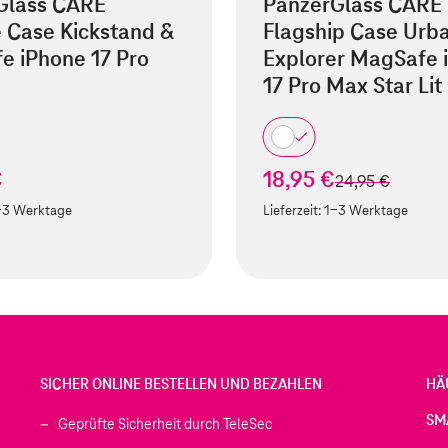
Glass CARE
PanzerGlass CARE
 Case Kickstand &
Flagship Case Urb
e iPhone 17 Pro
Explorer MagSafe 
17 Pro Max Star Lit
€
18,95 €
statt
24,95 €
-3 Werktage
Lieferzeit:
1-3 Werktage
SICHER ONLINE BESTELLEN UND BEZAHLEN
HÄ
SM
Geprüfte Sicherheit durch TeleSec