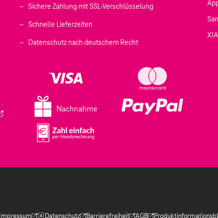
Ap
Sichere Zahlung mit SSL-Verschlüsselung
Sa
Schnelle Lieferzeiten
XI
 geöffnet)
Datenschutz nach deutschem Recht
ffnet)
d in einem neuen Tab geöffnet)
fnet)
Nachnahme
ird in einem neuen Tab geöffnet)
Impressum
Datenschutz
Barrierefreiheit
AGB
Produktinformationsbl