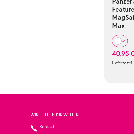
Panzer
Feature
MagSaf
Max
40,95 
Lieferzeit:
1
WIR HELFEN DIR WEITER
Kontakt