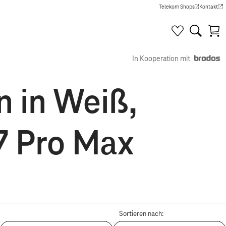
Telekom Shops
Kontakt
(Wird in einem neuen Tab g
(Wird in e
In Kooperation mit
n in Weiß,
7 Pro Max
Sortieren nach: