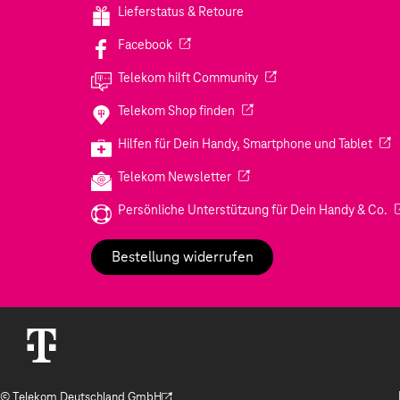
Lieferstatus & Retoure
(Wird in einem neuen Tab geöffnet)
Facebook
(Wird in einem neuen Tab
Telekom hilft Community
(Wird in einem neuen Tab geö
Telekom Shop finden
(Wir
Hilfen für Dein Handy, Smartphone und Tablet
(Wird in einem neuen Tab geöf
Telekom Newsletter
(W
Persönliche Unterstützung für Dein Handy & Co.
Bestellung widerrufen
© Telekom Deutschland GmbH