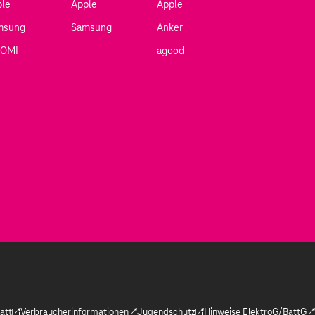
ple
Apple
Apple
msung
Samsung
Anker
AOMI
agood
att
Verbraucherinformationen
Jugendschutz
Hinweise ElektroG/BattG