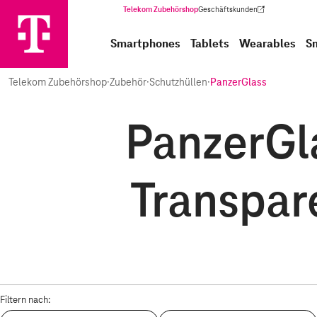
Telekom Zubehörshop
Geschäftskunden
(Wird in einem neuen Tab geöffnet)
Smartphones
Tablets
Wearables
S
Telekom Zubehörshop
·
Zubehör
·
Schutzhüllen
·
PanzerGlass
PanzerGla
Transpar
Filtern nach: