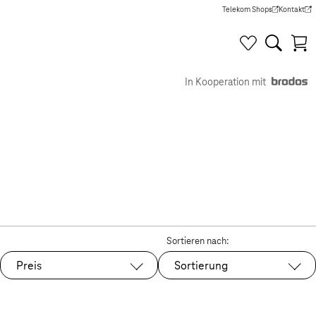
Telekom Shops
Kontakt
(Wird in einem neuen Tab g
(Wird in e
In Kooperation mit
Sortieren nach:
Preis
Sortierung