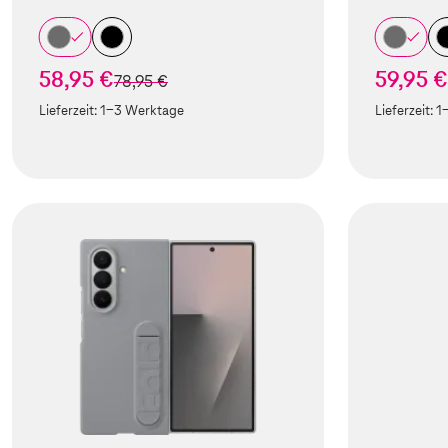
58,95 €
59,95 €
statt
78,95 €
Lieferzeit:
1-3 Werktage
Lieferzeit:
1