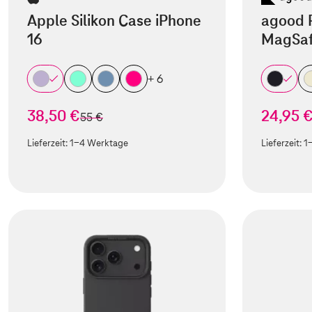
Apple Silikon Case iPhone
agood 
16
MagSaf
+ 6
38,50 €
24,95 
statt
55 €
Lieferzeit:
1-4 Werktage
Lieferzeit:
1