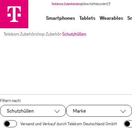
Telekom Zubehörshop
Geschäftskunden
(Wird in einem neuen Tab geöffnet)
Smartphones
Tablets
Wearables
S
Telekom Zubehörshop
·
Zubehör
·
Schutzhüllen
Filtern nach:
Schutzhüllen
Marke
Ausgewählt:
Versand und Verkauf durch Telekom Deutschland GmbH