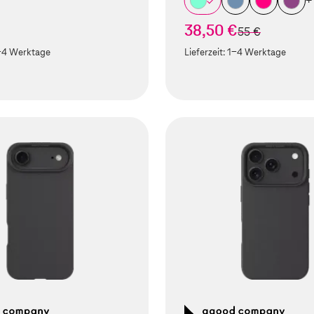
+
38,50 €
statt
55 €
-4 Werktage
Lieferzeit:
1-4 Werktage