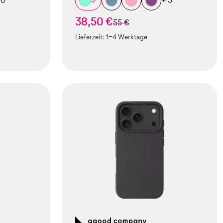
 6
+ 5
38,50 €
statt
55 €
Lieferzeit:
1-4 Werktage