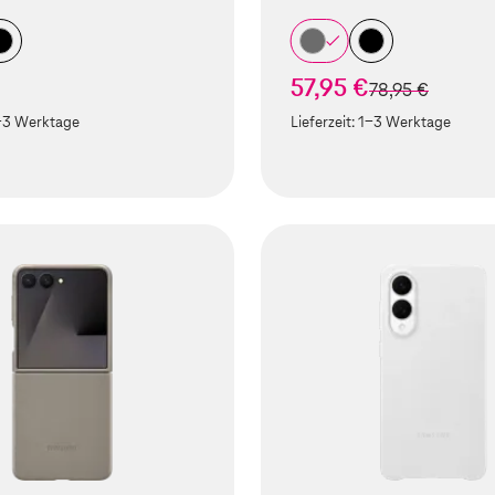
57,95 €
statt
78,95 €
-3 Werktage
Lieferzeit:
1-3 Werktage