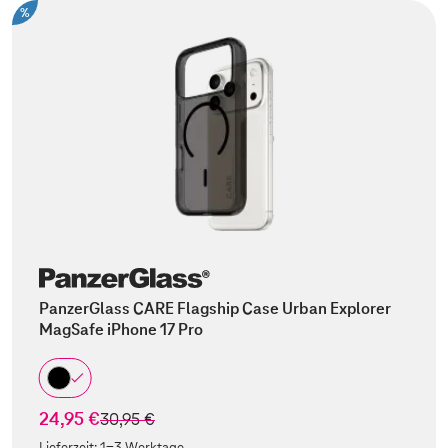
%
PanzerGlass CARE Flagship Case Urban Explorer
MagSafe iPhone 17 Pro
24,95 €
statt
30,95 €
Lieferzeit:
1-3 Werktage