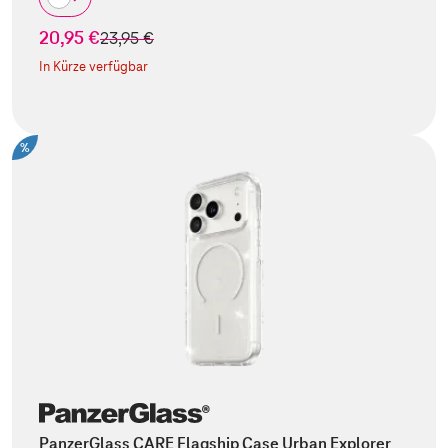
20,95 €
statt
23,95 €
In Kürze verfügbar
%
PanzerGlass CARE Flagship Case Urban Explorer