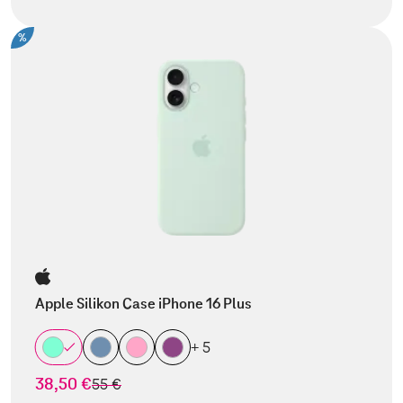
%
Apple Silikon Case iPhone 16 Plus
+ 5
38,50 €
statt
55 €