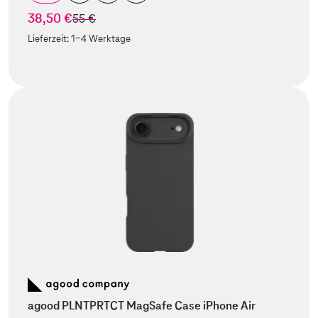
38,50 €
statt
55 €
Lieferzeit:
1-4 Werktage
agood PLNTPRTCT MagSafe Case iPhone Air