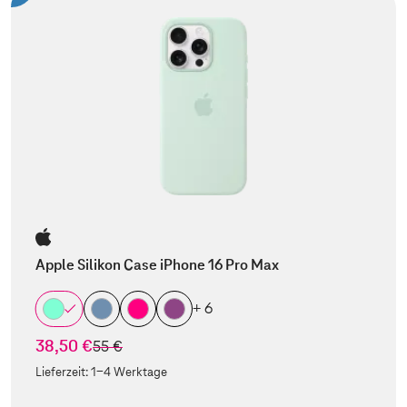
Apple Silikon Case iPhone 16 Pro Max
+ 6
38,50 €
statt
55 €
Lieferzeit:
1-4 Werktage