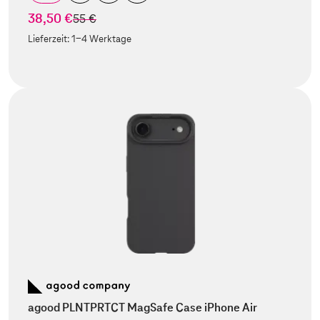
38,50 €
statt
55 €
Lieferzeit:
1-4 Werktage
agood PLNTPRTCT MagSafe Case iPhone Air