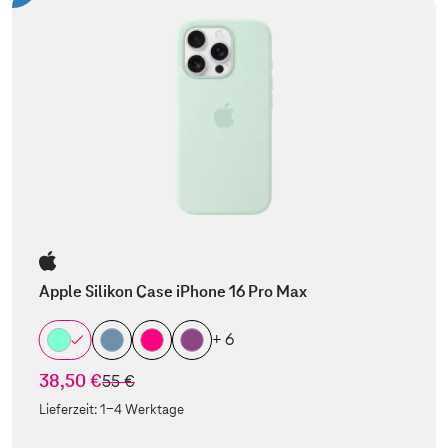
Apple Silikon Case iPhone 16 Pro Max
+ 6
38,50 €
statt
55 €
Lieferzeit:
1-4 Werktage