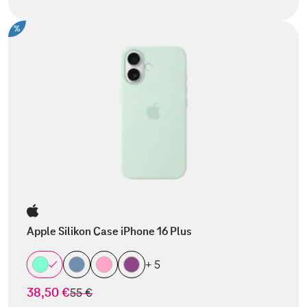
%
Apple Silikon Case iPhone 16 Plus
+ 5
38,50 €
statt
55 €