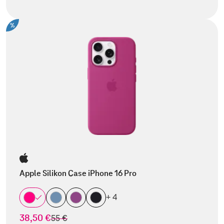
%
Apple Silikon Case iPhone 16 Pro
+ 4
38,50 €
statt
55 €