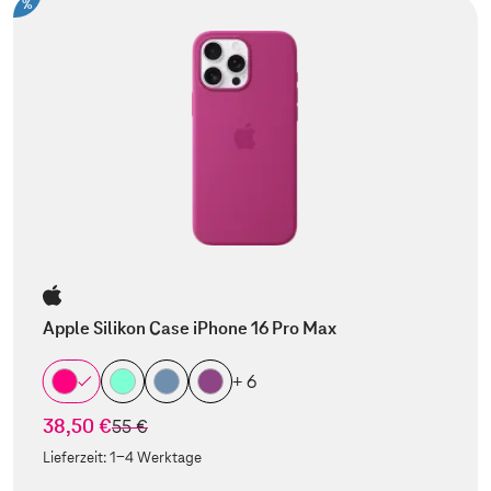
%
Apple Silikon Case iPhone 16 Pro Max
+ 6
38,50 €
statt
55 €
Lieferzeit:
1-4 Werktage