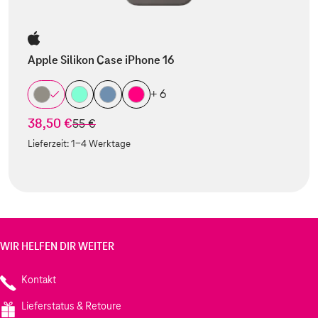
Apple Silikon Case iPhone 16
+ 6
38,50 €
statt
55 €
Lieferzeit:
1-4 Werktage
WIR HELFEN DIR WEITER
Kontakt
Lieferstatus & Retoure