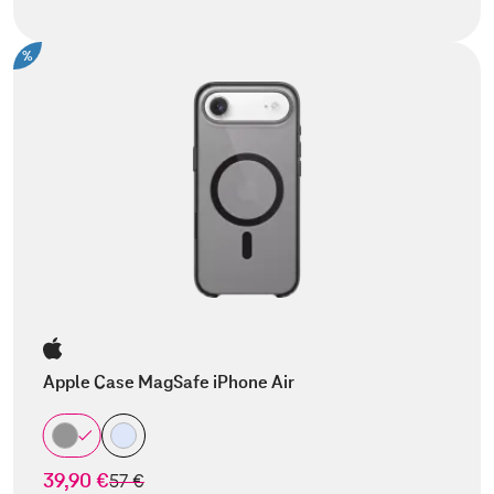
%
Apple Case MagSafe iPhone Air
39,90 €
statt
57 €