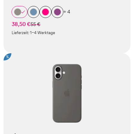
+ 4
38,50 €
statt
55 €
Lieferzeit:
1-4 Werktage
%