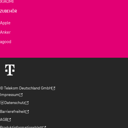
XIAOMI
ZUBEHÖR
Apple
Anker
agood
© Telekom Deutschland GmbH
(Der Link wird in einem neuen Tab geöffnet)
Impressum
(Der Link wird in einem neuen Tab geöffnet)
Datenschutz
(Der Link wird in einem neuen Tab geöffnet)
Barrierefreiheit
(Der Link wird in einem neuen Tab geöffnet)
AGB
(Der Link wird in einem neuen Tab geöffnet)
Produktinformationsblatt