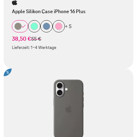
Apple Silikon Case iPhone 16 Plus
+ 5
38,50 €
statt
55 €
Lieferzeit:
1-4 Werktage
%