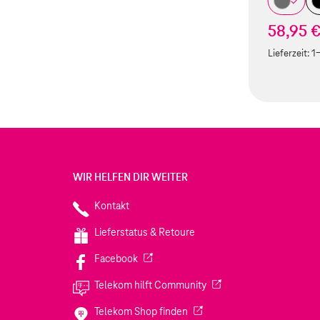
58,95 
Lieferzeit:
1
WIR HELFEN DIR WEITER
Kontakt
Lieferstatus & Retoure
(Wird in einem neuen Tab geöffnet)
Facebook
(Wird in einem neuen Tab
Telekom hilft Community
(Wird in einem neuen Tab geö
Telekom Shop finden