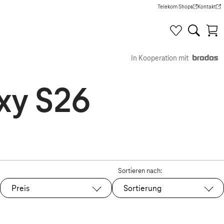
Telekom Shops
Kontakt
(Wird in einem neuen Tab g
(Wird in e
In Kooperation mit
axy S26
Sortieren nach:
Preis
Sortierung