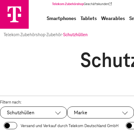
Telekom Zubehörshop
Geschäftskunden
(Wird in einem neuen Tab geöffnet)
Smartphones
Tablets
Wearables
S
Telekom Zubehörshop
·
Zubehör
·
Schutzhüllen
Schutz
Filtern nach:
Schutzhüllen
Marke
Ausgewählt:
Versand und Verkauf durch Telekom Deutschland GmbH