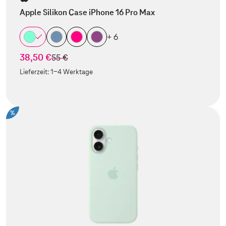
Apple Silikon Case iPhone 16 Pro Max
+ 6
38,50 €
statt
55 €
Lieferzeit:
1-4 Werktage
%