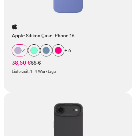
Apple Silikon Case iPhone 16
+ 6
38,50 €
statt
55 €
Lieferzeit:
1-4 Werktage