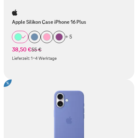
Apple Silikon Case iPhone 16 Plus
+ 5
38,50 €
statt
55 €
Lieferzeit:
1-4 Werktage
%