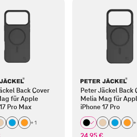
äckel Back Cover
Peter Jäckel Back 
ag für Apple
Melia Mag für App
17 Pro Max
iPhone 17 Pro
+ 1
+
€
24,95 €