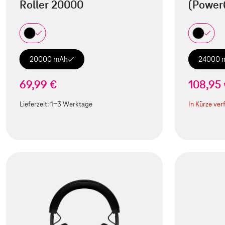
Roller 20000
(Power
20000 mAh
24000 
69,99 €
108,95
Lieferzeit:
1-3 Werktage
In Kürze ver