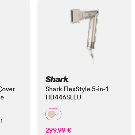
Cover
Shark FlexStyle 5-in-1
le
HD446SLEU
 1
299,99 €