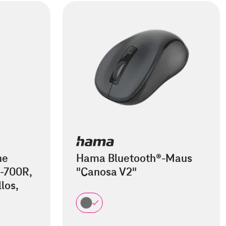
he
Hama Bluetooth®-Maus
-700R,
"Canosa V2"
los,