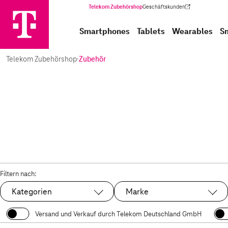
Telekom Zubehörshop
Geschäftskunden
(Wird in einem neuen Tab geöffnet)
Smartphones
Tablets
Wearables
S
Telekom Zubehörshop
·
Zubehör
Filtern nach:
Kategorien
Marke
Versand und Verkauf durch Telekom Deutschland GmbH