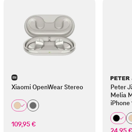
Xiaomi OpenWear Stereo
Peter J
Melia M
iPhone 
109,95 €
24,95 