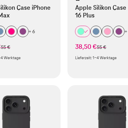
ilikon Case iPhone
Apple Silikon Case
 Max
16 Plus
+ 6
+
€
38,50 €
statt
statt
55 €
55 €
-4 Werktage
Lieferzeit:
1-4 Werktage