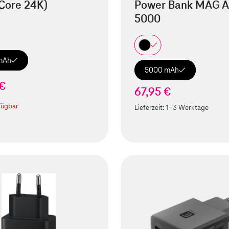
Core 24K)
Power Bank MAG A
5000
mAh
5000 mAh
 €
67,95 €
fügbar
Lieferzeit:
1-3 Werktage