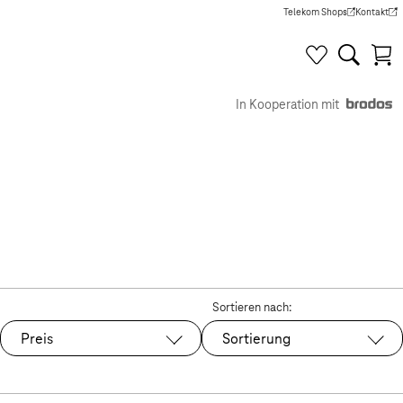
Telekom Shops
Kontakt
(Wird in einem neuen Tab g
(Wird in e
In Kooperation mit
Sortieren nach:
Preis
Sortierung