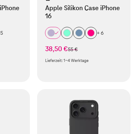
 iPhone
Apple Silikon Case iPhone
16
 5
+ 6
38,50 €
statt
55 €
Lieferzeit:
1-4 Werktage