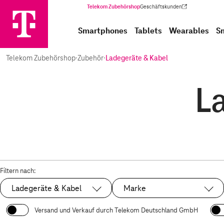
Telekom Zubehörshop
Geschäftskunden
(Wird in einem neuen Tab geöffnet)
Smartphones
Tablets
Wearables
S
Telekom Zubehörshop
·
Zubehör
·
Ladegeräte & Kabel
L
Filtern nach:
Ladegeräte & Kabel
Marke
Ausgewählt:
Versand und Verkauf durch Telekom Deutschland GmbH