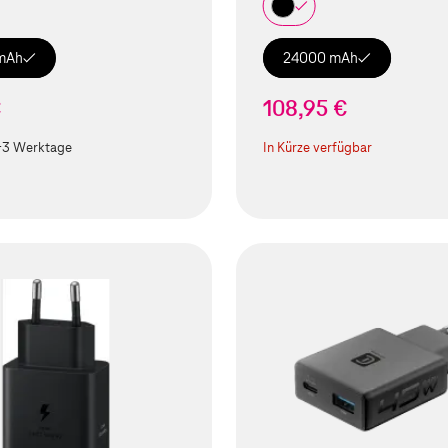
mAh
24000 mAh
€
108,95 €
-3 Werktage
In Kürze verfügbar