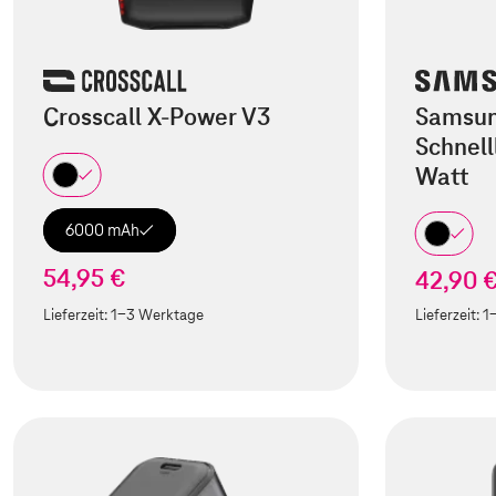
Crosscall X-Power V3
Samsu
Schnel
Watt
6000 mAh
54,95 €
42,90 
Lieferzeit:
1-3 Werktage
Lieferzeit:
1