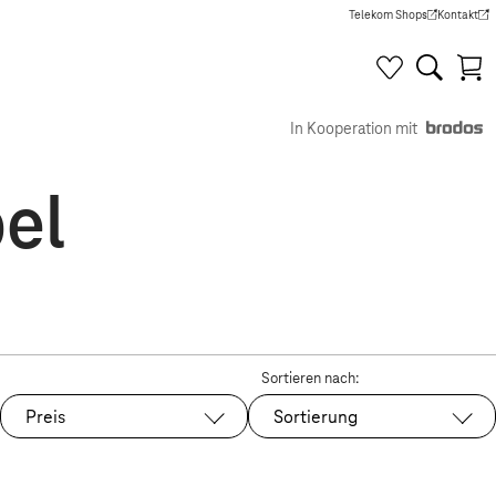
Telekom Shops
Kontakt
(Wird in einem neuen Tab g
(Wird in e
In Kooperation mit
el
Sortieren nach:
Preis
Sortierung