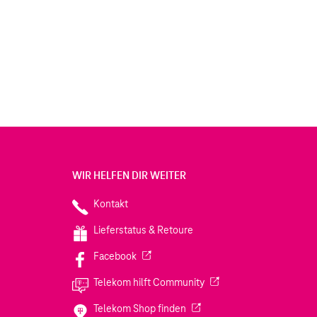
WIR HELFEN DIR WEITER
Kontakt
Lieferstatus & Retoure
(Wird in einem neuen Tab geöffnet)
Facebook
(Wird in einem neuen Tab
Telekom hilft Community
(Wird in einem neuen Tab geö
Telekom Shop finden