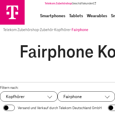
Telekom Zubehörshop
Geschäftskunden
(Wird in einem neuen Tab geöffnet)
Smartphones
Tablets
Wearables
S
Telekom Zubehörshop
·
Zubehör
·
Kopfhörer
·
Fairphone
Fairphone Ko
Filtern nach:
Kopfhörer
Fairphone
Ausgewählt:
Ausgewählt:
Versand und Verkauf durch Telekom Deutschland GmbH