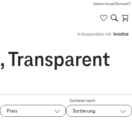
Telekom Shops
Kontakt
(Wird in einem neuen Tab g
(Wird in e
In Kooperation mit
, Transparent
Sortieren nach:
Preis
Sortierung