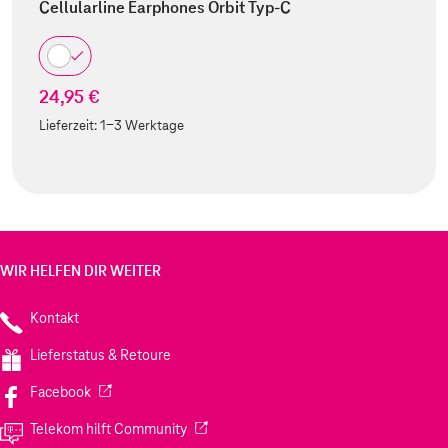
Cellularline Earphones Orbit Typ-C
24,95 €
Lieferzeit:
1-3 Werktage
WIR HELFEN DIR WEITER
Kontakt
Lieferstatus & Retoure
(Wird in einem neuen Tab geöffnet)
Facebook
(Wird in einem neuen Tab geöffnet)
Telekom hilft Community