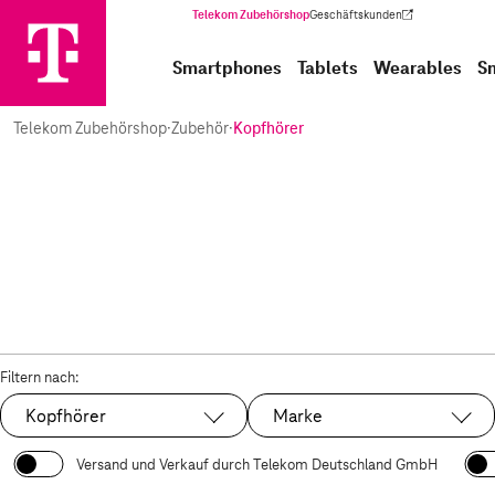
Telekom Zubehörshop
Geschäftskunden
(Wird in einem neuen Tab geöffnet)
Smartphones
Tablets
Wearables
S
Telekom Zubehörshop
·
Zubehör
·
Kopfhörer
Filtern nach:
Kopfhörer
Marke
Ausgewählt:
Versand und Verkauf durch Telekom Deutschland GmbH