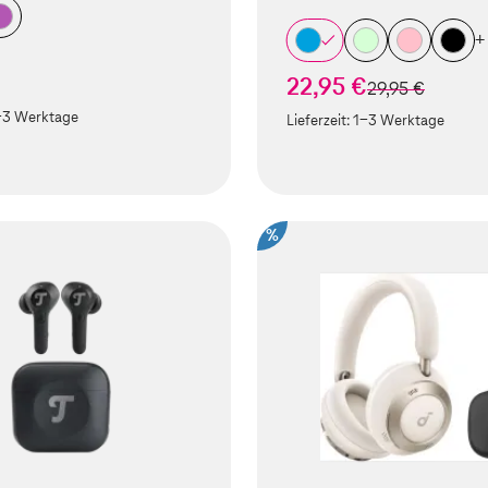
+
€
22,95 €
statt
29,95 €
-3 Werktage
Lieferzeit:
1-3 Werktage
%