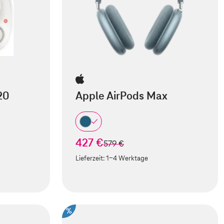
20
Apple AirPods Max
427 €
statt
579 €
Lieferzeit:
1-4 Werktage
%