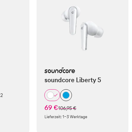
soundcore Liberty 5
 2
69 €
statt
106,95 €
Lieferzeit:
1-3 Werktage