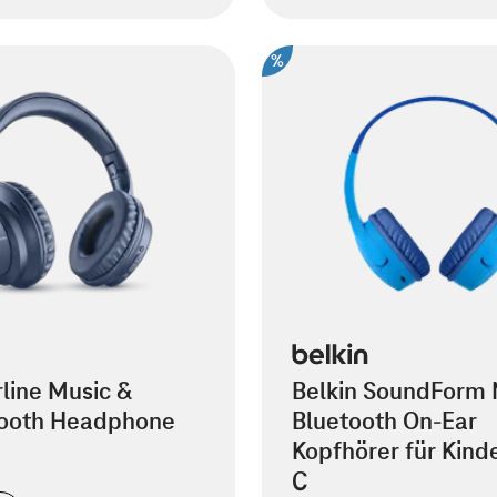
%
rline Music &
Belkin SoundForm 
ooth Headphone
Bluetooth On-Ear
Kopfhörer für Kind
C