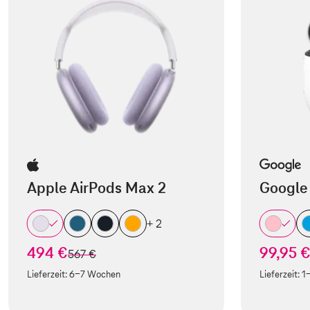
Apple AirPods Max 2
Google 
+ 2
494 €
99,95 
statt
567 €
Lieferzeit:
6-7 Wochen
Lieferzeit:
1