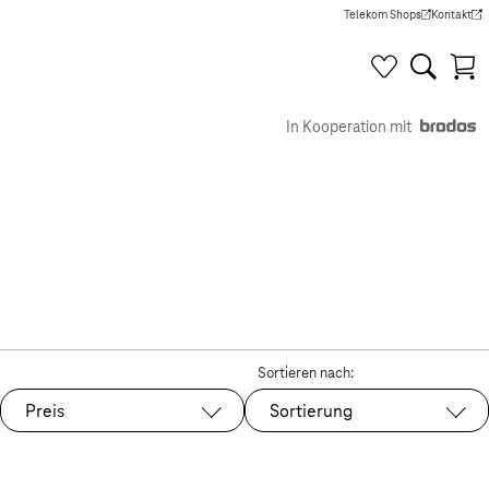
Telekom Shops
Kontakt
(Wird in einem neuen Tab g
(Wird in e
In Kooperation mit
Sortieren nach:
Preis
Sortierung