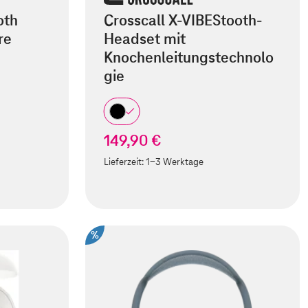
oth
Crosscall X-VIBEStooth-
re
Headset mit
Knochenleitungstechnolo
gie
149,90 €
Lieferzeit:
1-3 Werktage
%