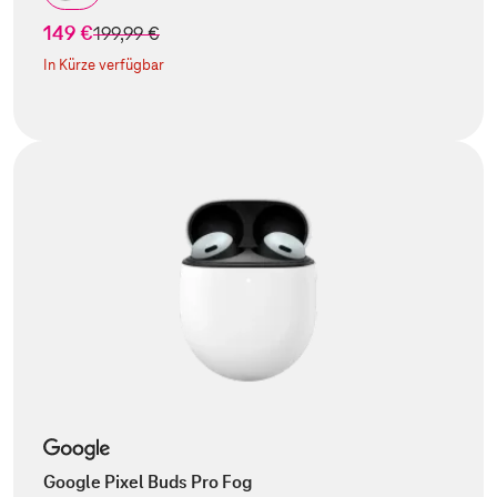
149 €
statt
199,99 €
In Kürze verfügbar
Google Pixel Buds Pro Fog