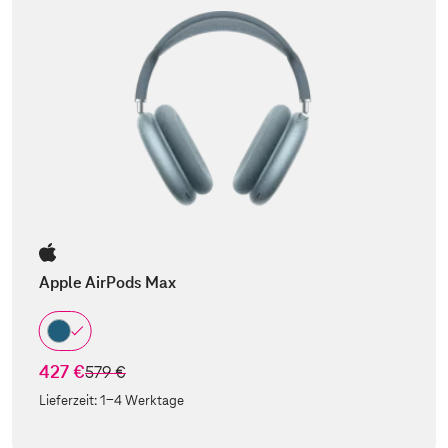
Apple AirPods Max
427 €
statt
579 €
Lieferzeit:
1-4 Werktage