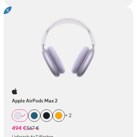
%
Apple AirPods Max 2
+ 2
494 €
statt
567 €
Lieferzeit:
6-7 Wochen