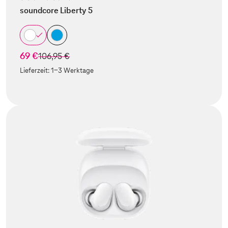
soundcore Liberty 5
69 €
statt
106,95 €
Lieferzeit:
1-3 Werktage