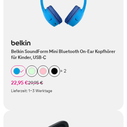
Belkin SoundForm Mini Bluetooth On-Ear Kopfhörer
für Kinder, USB-C
+ 2
22,95 €
statt
29,95 €
Lieferzeit:
1-3 Werktage