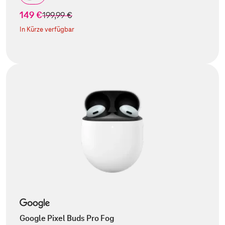
149 €
statt
199,99 €
In Kürze verfügbar
Google Pixel Buds Pro Fog