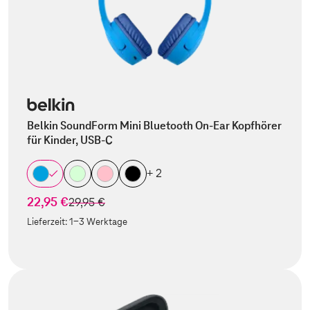
Belkin SoundForm Mini Bluetooth On-Ear Kopfhörer
für Kinder, USB-C
+ 2
22,95 €
statt
29,95 €
Lieferzeit:
1-3 Werktage