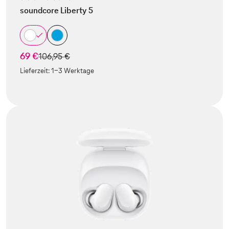
soundcore Liberty 5
69 €
statt
106,95 €
Lieferzeit:
1-3 Werktage