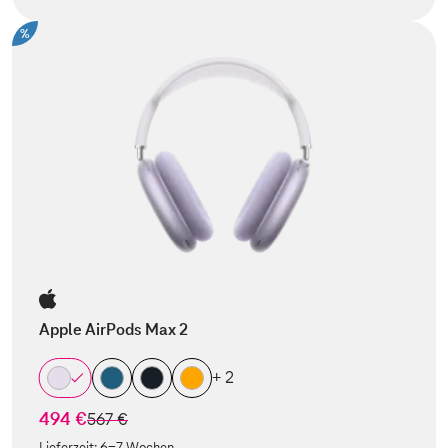
%
Apple AirPods Max 2
+ 2
494 €
statt
567 €
Lieferzeit:
6-7 Wochen