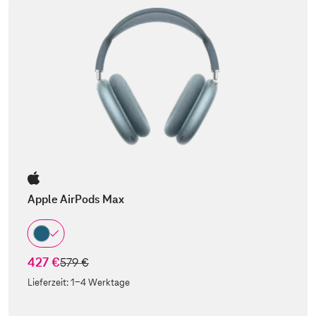
Apple AirPods Max
427 €
statt
579 €
Lieferzeit:
1-4 Werktage