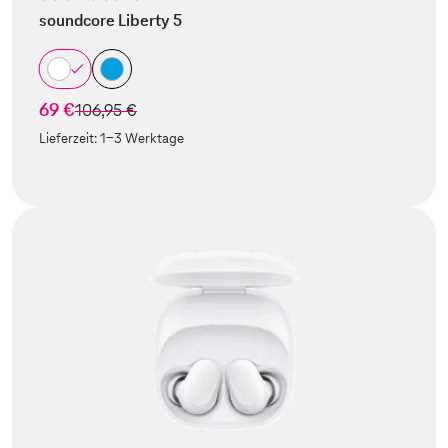
soundcore Liberty 5
69 €
statt
106,95 €
Lieferzeit:
1-3 Werktage