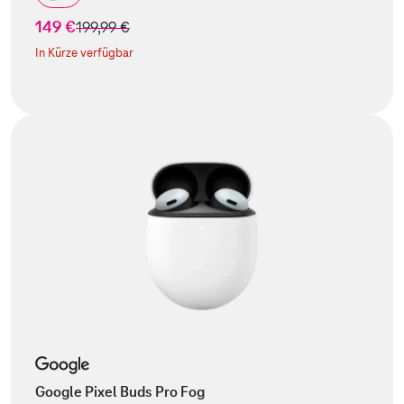
149 €
statt
199,99 €
In Kürze verfügbar
Google Pixel Buds Pro Fog