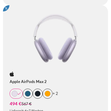
%
Apple AirPods Max 2
+ 2
494 €
statt
567 €
Lieferzeit:
6-7 Wochen