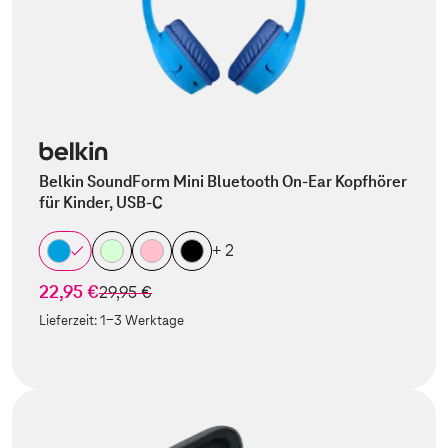
Belkin SoundForm Mini Bluetooth On-Ear Kopfhörer
für Kinder, USB-C
+ 2
22,95 €
statt
29,95 €
Lieferzeit:
1-3 Werktage