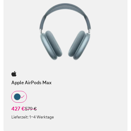
Apple AirPods Max
427 €
statt
579 €
Lieferzeit:
1-4 Werktage