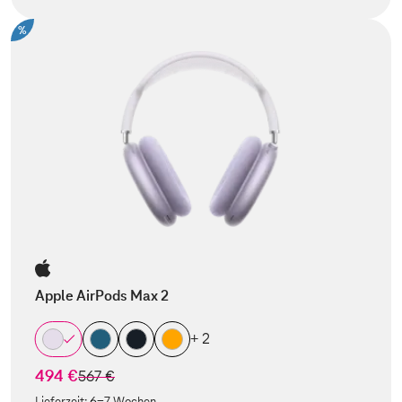
%
Apple AirPods Max 2
+ 2
494 €
statt
567 €
Lieferzeit:
6-7 Wochen