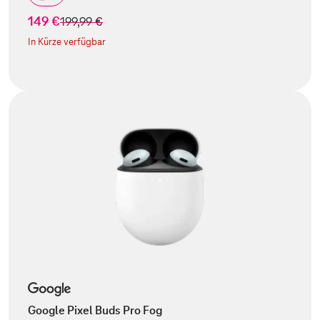
149 €
statt
199,99 €
In Kürze verfügbar
Google Pixel Buds Pro Fog