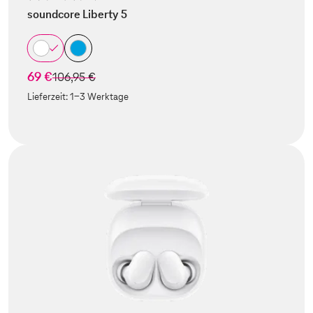
soundcore Liberty 5
69 €
statt
106,95 €
Lieferzeit:
1-3 Werktage