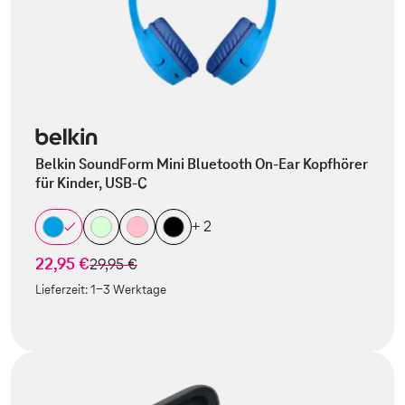
Belkin SoundForm Mini Bluetooth On-Ear Kopfhörer
für Kinder, USB-C
+ 2
22,95 €
statt
29,95 €
Lieferzeit:
1-3 Werktage