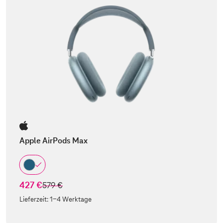
Apple AirPods Max
427 €
statt
579 €
Lieferzeit:
1-4 Werktage