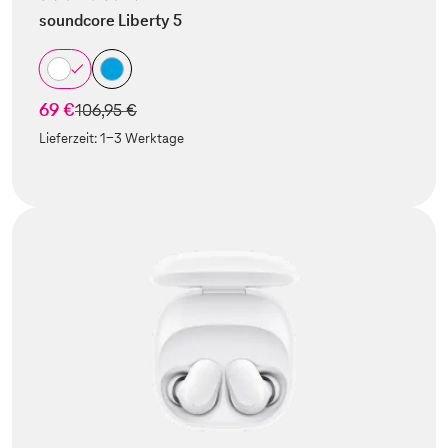
soundcore Liberty 5
69 €
statt
106,95 €
Lieferzeit:
1-3 Werktage