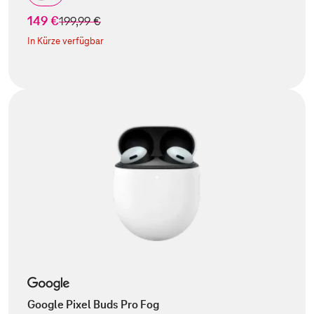
149 €
statt
199,99 €
In Kürze verfügbar
Google Pixel Buds Pro Fog