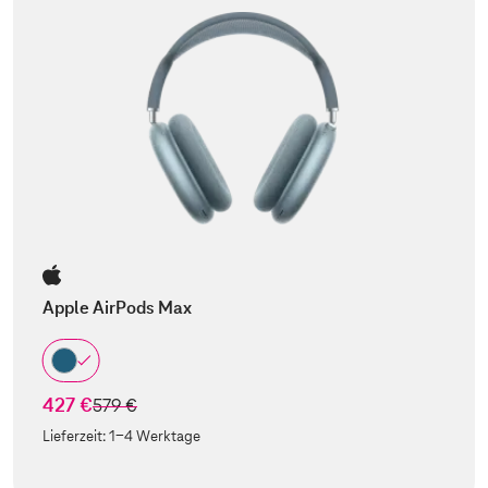
Apple AirPods Max
427 €
statt
579 €
Lieferzeit:
1-4 Werktage