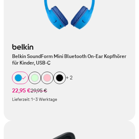
Belkin SoundForm Mini Bluetooth On-Ear Kopfhörer
für Kinder, USB-C
+ 2
22,95 €
statt
29,95 €
Lieferzeit:
1-3 Werktage