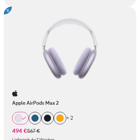
%
Apple AirPods Max 2
+ 2
494 €
statt
567 €
Lieferzeit:
6-7 Wochen