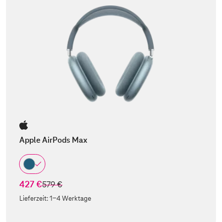
Apple AirPods Max
427 €
statt
579 €
Lieferzeit:
1-4 Werktage