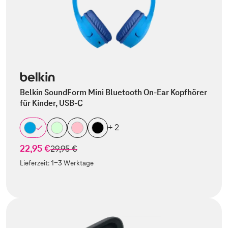
Belkin SoundForm Mini Bluetooth On-Ear Kopfhörer
für Kinder, USB-C
+ 2
22,95 €
statt
29,95 €
Lieferzeit:
1-3 Werktage