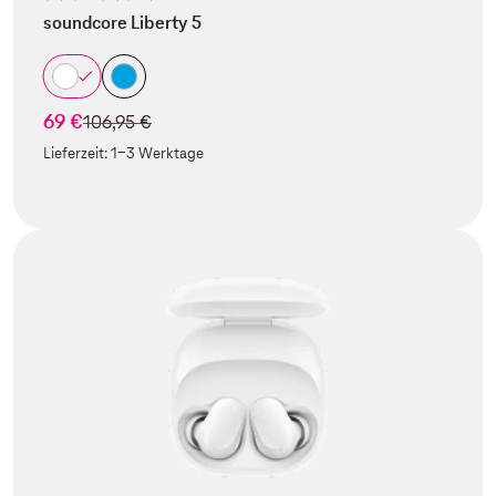
soundcore Liberty 5
69 €
statt
106,95 €
Lieferzeit:
1-3 Werktage