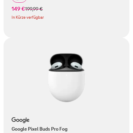
149 €
statt
199,99 €
In Kürze verfügbar
Google Pixel Buds Pro Fog