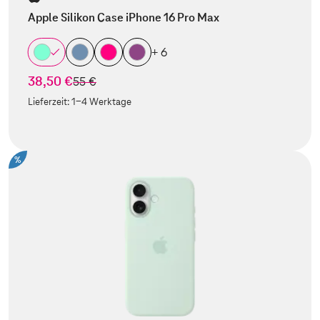
Apple Silikon Case iPhone 16 Pro Max
+ 6
38,50 €
statt
55 €
Lieferzeit:
1-4 Werktage
%