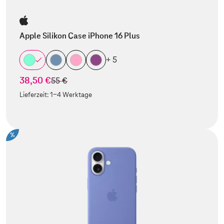
Apple Silikon Case iPhone 16 Plus
+ 5
38,50 €
statt
55 €
Lieferzeit:
1-4 Werktage
%