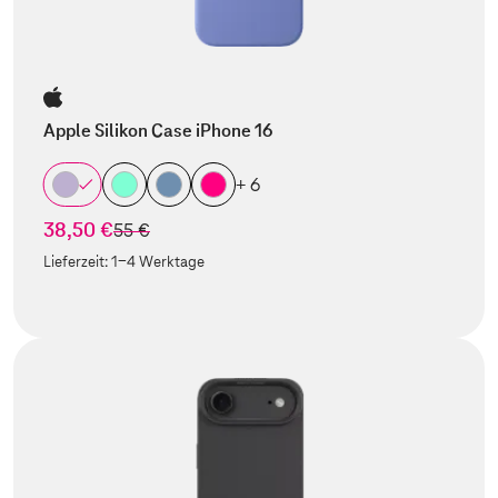
Apple Silikon Case iPhone 16
+ 6
38,50 €
statt
55 €
Lieferzeit:
1-4 Werktage