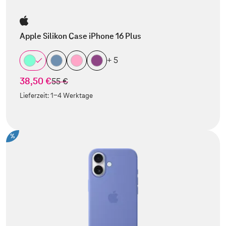
Apple Silikon Case iPhone 16 Plus
+ 5
38,50 €
statt
55 €
Lieferzeit:
1-4 Werktage
%