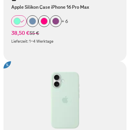
Apple Silikon Case iPhone 16 Pro Max
+ 6
38,50 €
statt
55 €
Lieferzeit:
1-4 Werktage
%