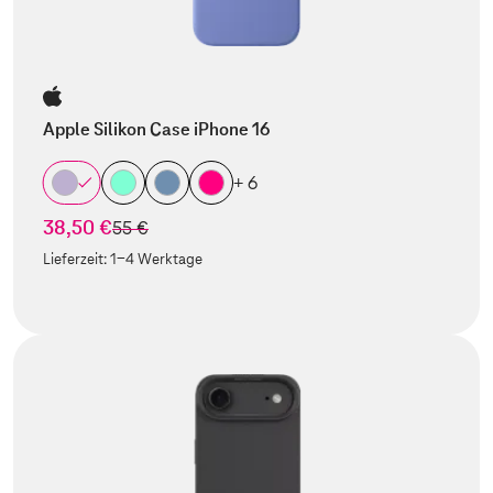
Apple Silikon Case iPhone 16
+ 6
38,50 €
statt
55 €
Lieferzeit:
1-4 Werktage