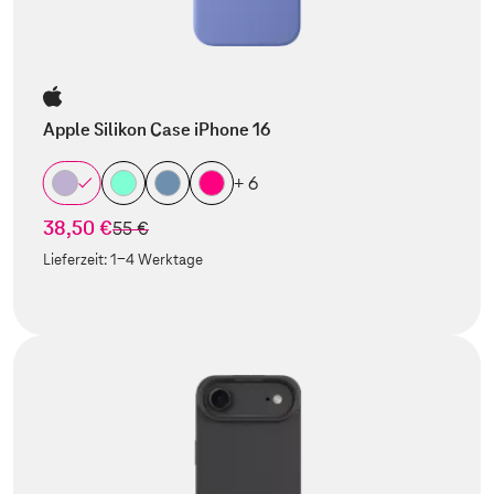
Apple Silikon Case iPhone 16
+ 6
38,50 €
statt
55 €
Lieferzeit:
1-4 Werktage