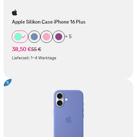
Apple Silikon Case iPhone 16 Plus
+ 5
38,50 €
statt
55 €
Lieferzeit:
1-4 Werktage
%