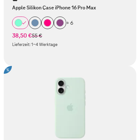
Apple Silikon Case iPhone 16 Pro Max
+ 6
38,50 €
statt
55 €
Lieferzeit:
1-4 Werktage
%