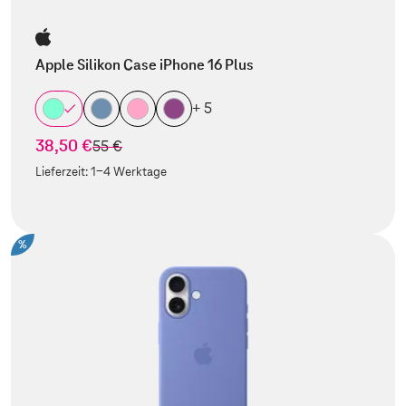
Apple Silikon Case iPhone 16 Plus
+ 5
38,50 €
statt
55 €
Lieferzeit:
1-4 Werktage
%