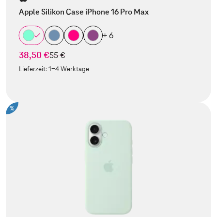
Apple Silikon Case iPhone 16 Pro Max
+ 6
38,50 €
statt
55 €
Lieferzeit:
1-4 Werktage
%