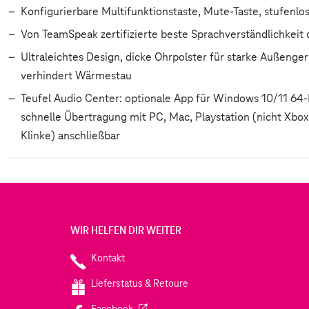
Konfigurierbare Multifunktionstaste, Mute-Taste, stufenl
Von TeamSpeak zertifizierte beste Sprachverständlichkei
Ultraleichtes Design, dicke Ohrpolster für starke Außeng
verhindert Wärmestau
Teufel Audio Center: optionale App für Windows 10/11 64
schnelle Übertragung mit PC, Mac, Playstation (nicht Xbo
Klinke) anschließbar
WIR HELFEN DIR WEITER
Kontakt
Lieferstatus & Retoure
(Wird in einem neuen Tab geöffnet)