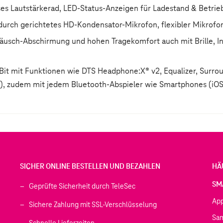
oses Lautstärkerad, LED-Status-Anzeigen für Ladestand & Betri
t durch gerichtetes HD-Kondensator-Mikrofon, flexibler Mikro
eräusch-Abschirmung und hohen Tragekomfort auch mit Brille, I
-Bit mit Funktionen wie DTS Headphone:X® v2, Equalizer, Surr
x), zudem mit jedem Bluetooth-Abspieler wie Smartphones (iOS
SICHER ONLINE BESTELLEN UND BEZAHLEN
HÄ
SM
Geprüfte Sicherheit durch TeleSec
Ap
Sichere Zahlung mit SSL-Verschlüsselung
Sa