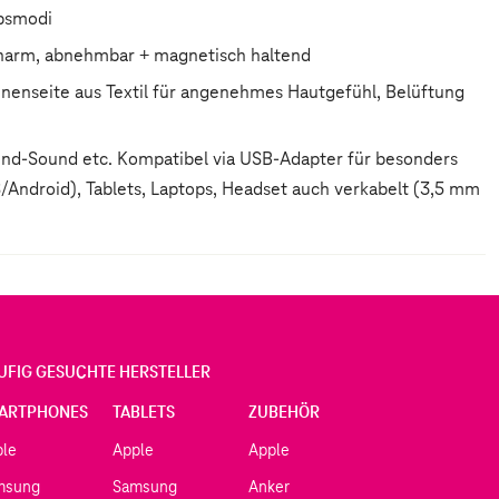
ebsmodi
fonarm, abnehmbar + magnetisch haltend
nnenseite aus Textil für angenehmes Hautgefühl, Belüftung
ound-Sound etc. Kompatibel via USB-Adapter für besonders
/Android), Tablets, Laptops, Headset auch verkabelt (3,5 mm
UFIG GESUCHTE HERSTELLER
ARTPHONES
TABLETS
ZUBEHÖR
ple
Apple
Apple
msung
Samsung
Anker