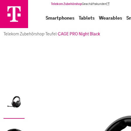
Telekom Zubehörshop
Geschäftskunden
(Wird in einem neuen Tab geöffnet)
Smartphones
Tablets
Wearables
S
Telekom Zubehörshop
·
Teufel
·
CAGE PRO Night Black