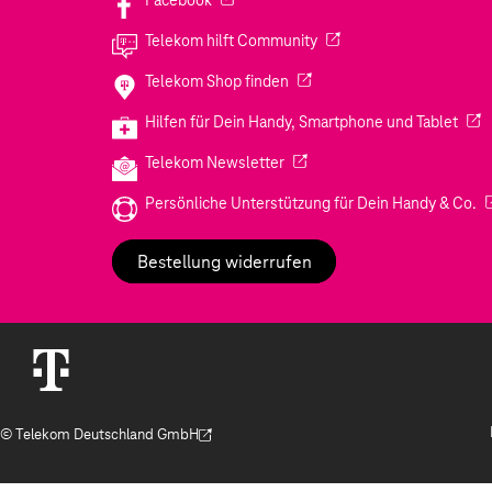
Facebook
(Wird in einem neuen Tab
Telekom hilft Community
(Wird in einem neuen Tab geö
Telekom Shop finden
(Wir
Hilfen für Dein Handy, Smartphone und Tablet
(Wird in einem neuen Tab geöf
Telekom Newsletter
(W
Persönliche Unterstützung für Dein Handy & Co.
Bestellung widerrufen
© Telekom Deutschland GmbH
(Der Link wird in einem neuen Tab geöffnet)