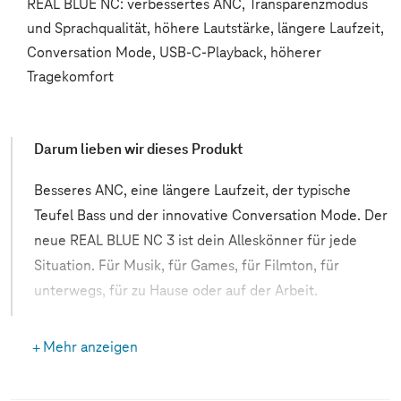
REAL BLUE NC: verbessertes ANC, Transparenzmodus
und Sprachqualität, höhere Lautstärke, längere Laufzeit,
Conversation Mode, USB-C-Playback, höherer
Tragekomfort
Darum lieben wir dieses Produkt
Besseres ANC, eine längere Laufzeit, der typische
Teufel Bass und der innovative Conversation Mode. Der
neue REAL BLUE NC 3 ist dein Alleskönner für jede
Situation. Für Musik, für Games, für Filmton, für
unterwegs, für zu Hause oder auf der Arbeit.
Mehr anzeigen
Die Vorteile im Überblick:
Ohrumschließender, geschlossener HD-Bluetooth-