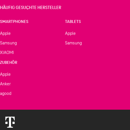
höherer Maximalpegel
HÄUFIG GESUCHTE HERSTELLER
längere Laufzeit, Conversation Mode, USB-C-
Playback sowie ein höherer Tragekomfort
SMARTPHONES
TABLETS
Bass satt
Apple
Apple
Der REAL BLUE NC 3 zählt zu den Over-Ears mit dem
Samsung
Samsung
stärksten und Bass auf diesem Planeten. Dennoch lässt
XIAOMI
sich der Klang individuell anpassen.
ZUBEHÖR
Akustische Abstimmplatte:
Apple
Anker
Begradigt den Frequenzverlauf für eine ausgewogene
agood
Wiedergabe.
Aluminiumschwingspule:
Bewirkt hohe Pegel, bei hoher Impulstreue und
geringen Verzerrungen.