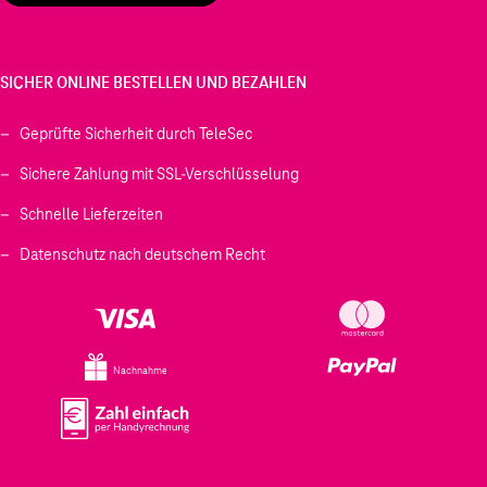
windigen Umgebungen dank Dynamore® Call und
ENC-Mikrofon mit Mute-Funktion
Multipointfunktion, kompatibel mit der Teufel Go
App für Klang- und Einstellungsmöglichkeiten, Akku-
SICHER ONLINE BESTELLEN UND BEZAHLEN
Ladestandsanzeige in der App, Tasten für sichere
Bedienung, Auto-Pairing, Google Fast und Microsoft
Geprüfte Sicherheit durch TeleSec
Swift Pair, Schnellladefunktion
Leichter, stabiler, faltbarer Korpus, große, belüftete
Sichere Zahlung mit SSL-Verschlüsselung
und austauschbare Ohrpolster aus Comfort-
Memoryschaum mit geringem Auflagedruck,
Schnelle Lieferzeiten
geeignet für Brillenträger, inkl. Hardcase, USB-C-
und 3,5-mm-Klinkenkabel (1,2 m)
Datenschutz nach deutschem Recht
Schon der Vorgänger zählte zu unseren absoluten
Topsellern. Der neue REAL BLUE NC 3 legt nochmal
ordentlich einen drauf. Die einzelnen Verbesserungen
im Überblick:
Nachnahme
optimiertes ANC mit großartiger Wirkung und
konstanter, akustischer Performance
kristallklare Sprachqualität in lauten und windigen
Umgebungen