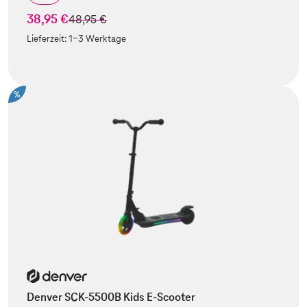
38,95 €
statt
48,95 €
Lieferzeit:
1-3 Werktage
%
Denver SCK-5500B Kids E-Scooter