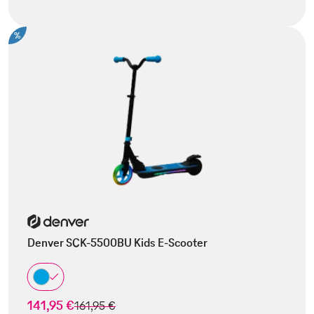
%
Denver SCK-5500BU Kids E-Scooter
141,95 €
statt
161,95 €