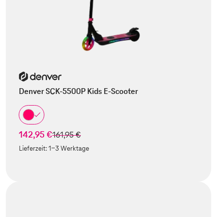
Denver SCK-5500P Kids E-Scooter
142,95 €
statt
161,95 €
Lieferzeit:
1-3 Werktage