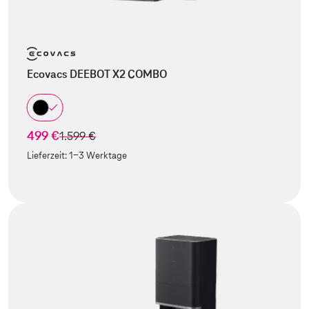
Ecovacs DEEBOT X2 COMBO
499 €
statt
1.599 €
Lieferzeit:
1-3 Werktage