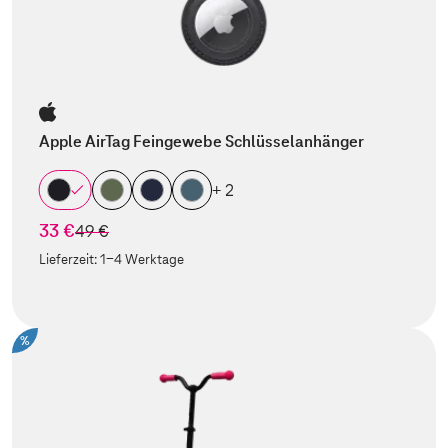
Apple AirTag Feingewebe Schlüsselanhänger
+ 2
33 €
statt
49 €
Lieferzeit:
1-4 Werktage
%