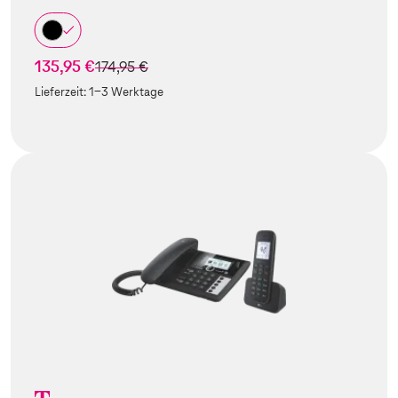
135,95 €
statt
174,95 €
Lieferzeit:
1-3 Werktage