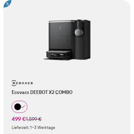
%
Ecovacs DEEBOT X2 COMBO
499 €
statt
1.599 €
Lieferzeit:
1-3 Werktage