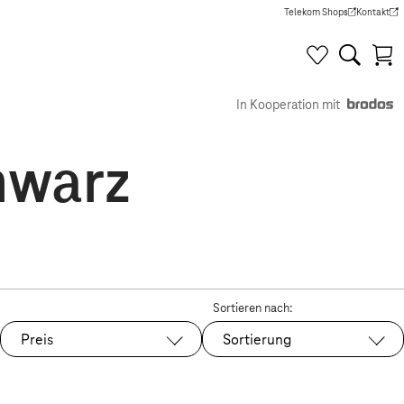
Telekom Shops
Kontakt
(Wird in einem neuen Tab g
(Wird in e
In Kooperation mit
hwarz
Sortieren nach:
Preis
Sortierung