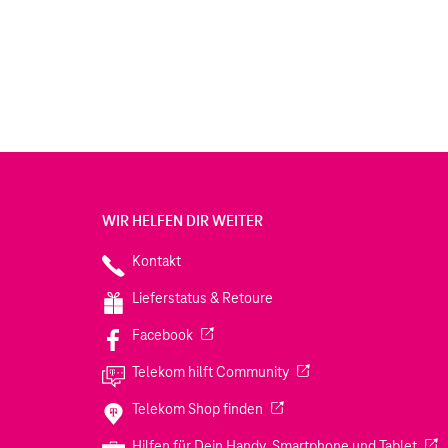
WIR HELFEN DIR WEITER
Kontakt
Lieferstatus & Retoure
(Wird in einem neuen Tab geöffnet)
Facebook
(Wird in einem neuen Tab
Telekom hilft Community
(Wird in einem neuen Tab geö
Telekom Shop finden
(Wir
Hilfen für Dein Handy, Smartphone und Tablet