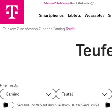
Telekom Zubehörshop
Geschäftskunden
(Wird in einem neuen Tab geöffnet)
Smartphones
Tablets
Wearables
S
Telekom Zubehörshop
·
Zubehör
·
Gaming
·
Teufel
Teuf
Filtern nach:
Gaming
Teufel
Ausgewählt:
Ausgewählt:
Versand und Verkauf durch Telekom Deutschland GmbH