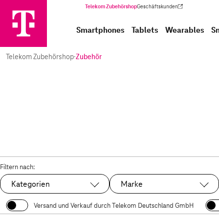
Telekom Zubehörshop
Geschäftskunden
(Wird in einem neuen Tab geöffnet)
Smartphones
Tablets
Wearables
S
Telekom Zubehörshop
·
Zubehör
Filtern nach:
Kategorien
Marke
Versand und Verkauf durch Telekom Deutschland GmbH