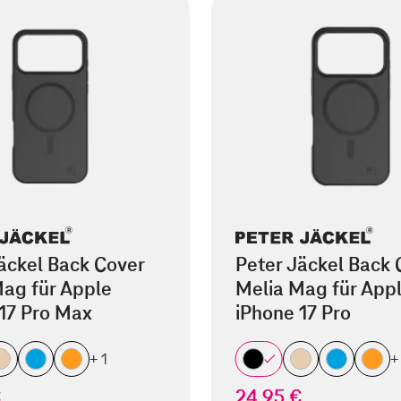
äckel Back Cover
Peter Jäckel Back 
ag für Apple
Melia Mag für App
17 Pro Max
iPhone 17 Pro
+ 1
+
€
24,95 €