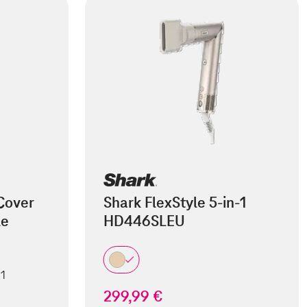
Cover
Shark FlexStyle 5-in-1
le
HD446SLEU
 1
299,99 €