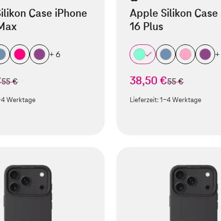
ilikon Case iPhone
Apple Silikon Case
 Max
16 Plus
+ 6
+
€
38,50 €
statt
statt
55 €
55 €
-4 Werktage
Lieferzeit:
1-4 Werktage