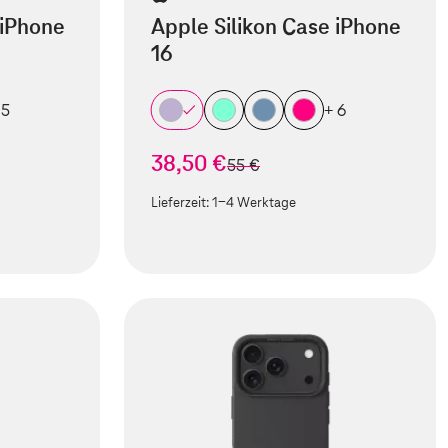
 iPhone
Apple Silikon Case iPhone
16
 5
+ 6
38,50 €
statt
55 €
Lieferzeit:
1-4 Werktage