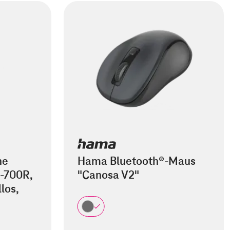
he
Hama Bluetooth®-Maus
-700R,
"Canosa V2"
los,