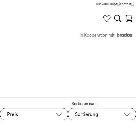
Telekom Shops
Kontakt
(Wird in einem neuen Tab g
(Wird in e
In Kooperation mit
Sortieren nach:
Preis
Sortierung