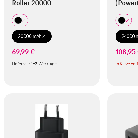
Roller 20000
(Power
20000 mAh
24000 
69,99 €
108,95
Lieferzeit:
1-3 Werktage
In Kürze ver