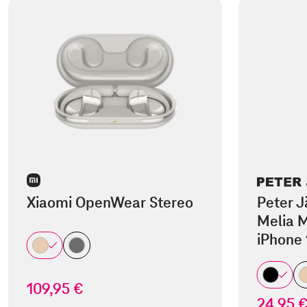
Xiaomi OpenWear Stereo
Peter J
Melia M
iPhone 
109,95 €
24,95 