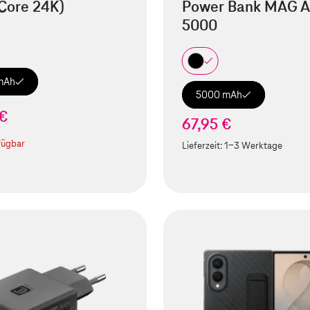
Core 24K)
Power Bank MAG A
5000
mAh
5000 mAh
 €
67,95 €
fügbar
Lieferzeit:
1-3 Werktage