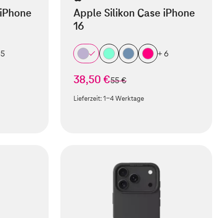
 iPhone
Apple Silikon Case iPhone
16
 5
+ 6
38,50 €
statt
55 €
Lieferzeit:
1-4 Werktage