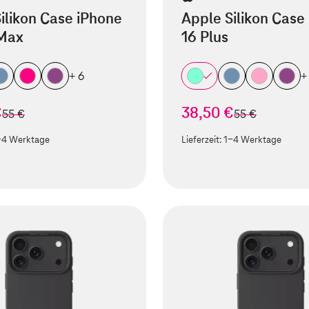
ilikon Case iPhone
Apple Silikon Case
 Max
16 Plus
+ 6
+
€
38,50 €
statt
statt
55 €
55 €
-4 Werktage
Lieferzeit:
1-4 Werktage