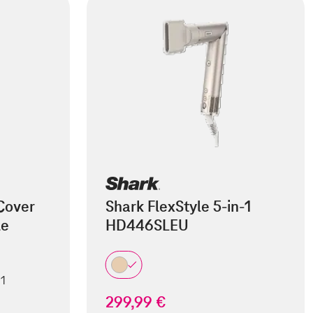
Cover
Shark FlexStyle 5-in-1
le
HD446SLEU
 1
299,99 €