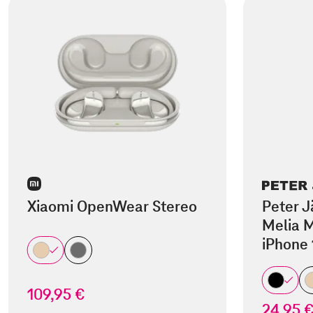
Xiaomi OpenWear Stereo
Peter J
Melia M
iPhone 
109,95 €
24,95 