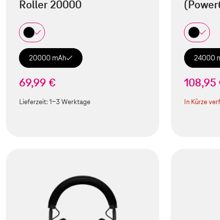
Roller 20000
(Power
20000 mAh
24000 
69,99 €
108,95
Lieferzeit:
1-3 Werktage
In Kürze ver