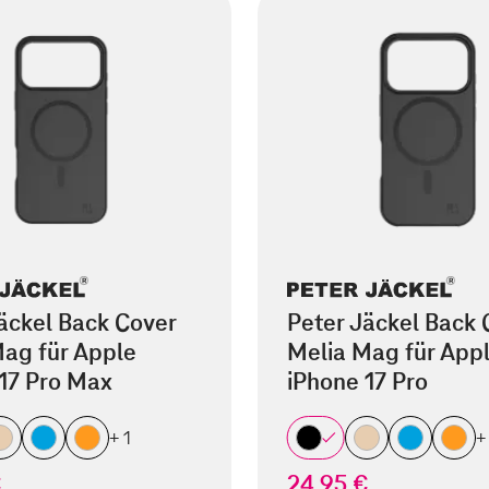
äckel Back Cover
Peter Jäckel Back 
ag für Apple
Melia Mag für App
17 Pro Max
iPhone 17 Pro
+ 1
+
€
24,95 €