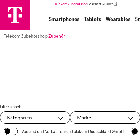
Telekom Zubehörshop
Geschäftskunden
(Wird in einem neuen Tab geöffnet)
Smartphones
Tablets
Wearables
S
Telekom Zubehörshop
·
Zubehör
Filtern nach:
Kategorien
Marke
Versand und Verkauf durch Telekom Deutschland GmbH