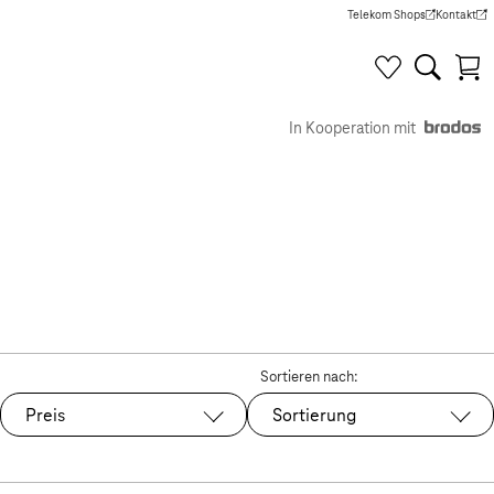
Telekom Shops
Kontakt
(Wird in einem neuen Tab g
(Wird in e
In Kooperation mit
Sortieren nach:
Preis
Sortierung