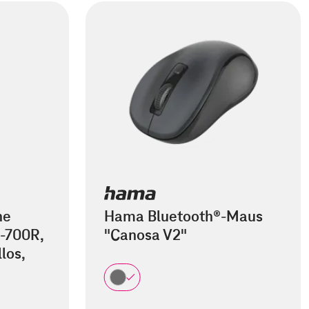
he
Hama Bluetooth®-Maus
-700R,
"Canosa V2"
los,