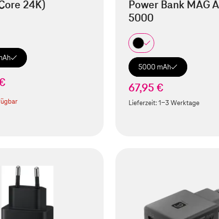
Core 24K)
Power Bank MAG A
5000
mAh
5000 mAh
 €
67,95 €
fügbar
Lieferzeit:
1-3 Werktage