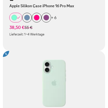
Apple Silikon Case iPhone 16 Pro Max
+ 6
38,50 €
statt
55 €
Lieferzeit:
1-4 Werktage
%