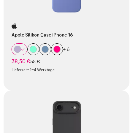
Apple Silikon Case iPhone 16
+ 6
38,50 €
statt
55 €
Lieferzeit:
1-4 Werktage