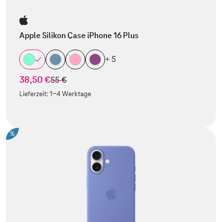
Apple Silikon Case iPhone 16 Plus
+ 5
38,50 €
statt
55 €
Lieferzeit:
1-4 Werktage
%