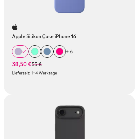
Apple Silikon Case iPhone 16
+ 6
38,50 €
statt
55 €
Lieferzeit:
1-4 Werktage