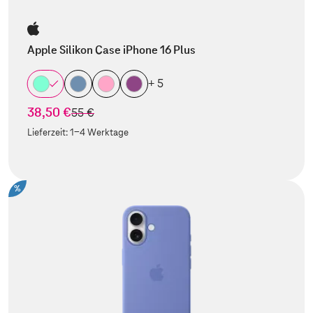
Apple Silikon Case iPhone 16 Plus
+ 5
38,50 €
statt
55 €
Lieferzeit:
1-4 Werktage
%