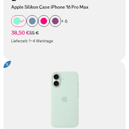
Apple Silikon Case iPhone 16 Pro Max
+ 6
38,50 €
statt
55 €
Lieferzeit:
1-4 Werktage
%