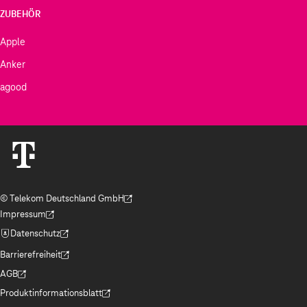
ZUBEHÖR
Apple
Anker
agood
© Telekom Deutschland GmbH
(Der Link wird in einem neuen Tab geöffnet)
Impressum
(Der Link wird in einem neuen Tab geöffnet)
Datenschutz
(Der Link wird in einem neuen Tab geöffnet)
Barrierefreiheit
(Der Link wird in einem neuen Tab geöffnet)
AGB
(Der Link wird in einem neuen Tab geöffnet)
Produktinformationsblatt
(Der Link wird in einem neuen Tab geöffnet)