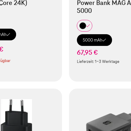
Core 24K)
Power Bank MAG A
5000
mAh
5000 mAh
 €
67,95 €
fügbar
Lieferzeit:
1-3 Werktage