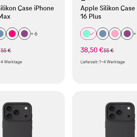
ilikon Case iPhone
Apple Silikon Case
 Max
16 Plus
+ 6
+
€
38,50 €
statt
statt
55 €
55 €
-4 Werktage
Lieferzeit:
1-4 Werktage