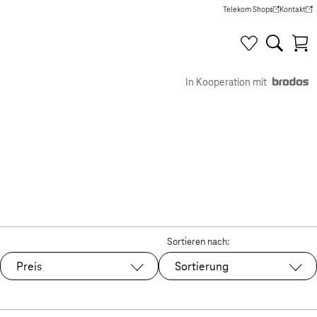
Telekom Shops
Kontakt
(Wird in einem neuen Tab g
(Wird in e
In Kooperation mit
Sortieren nach:
Preis
Sortierung