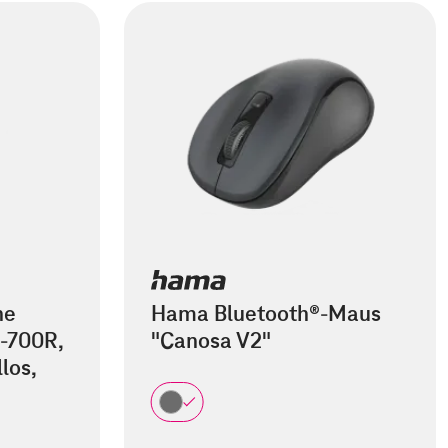
he
Hama Bluetooth®-Maus
-700R,
"Canosa V2"
los,