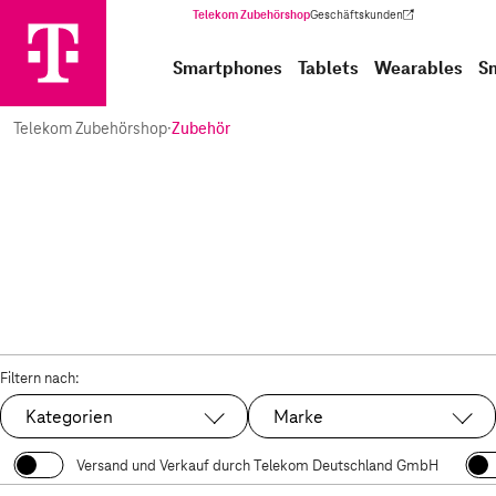
Telekom Zubehörshop
Geschäftskunden
(Wird in einem neuen Tab geöffnet)
Smartphones
Tablets
Wearables
S
Telekom Zubehörshop
·
Zubehör
Filtern nach:
Kategorien
Marke
Versand und Verkauf durch Telekom Deutschland GmbH