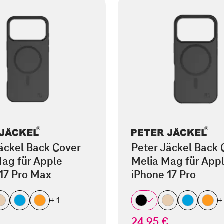
äckel Back Cover
Peter Jäckel Back 
ag für Apple
Melia Mag für App
17 Pro Max
iPhone 17 Pro
+ 1
+
€
24,95 €