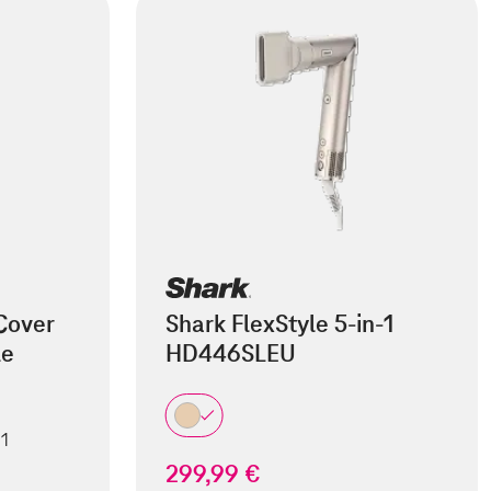
Cover
Shark FlexStyle 5-in-1
le
HD446SLEU
 1
299,99 €