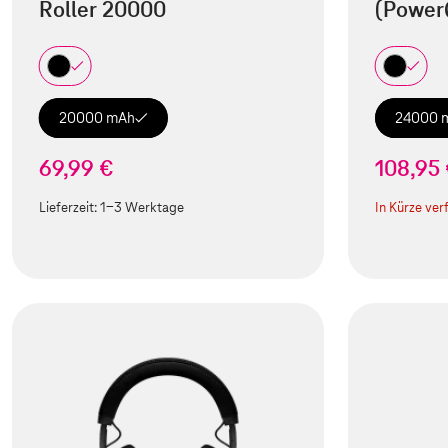
Roller 20000
(Power
20000 mAh
24000 
69,99 €
108,95
Lieferzeit:
1-3 Werktage
In Kürze ver