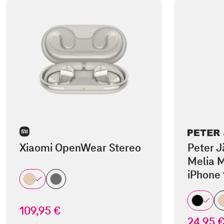
Xiaomi OpenWear Stereo
Peter J
Melia M
iPhone 
109,95 €
24,95 