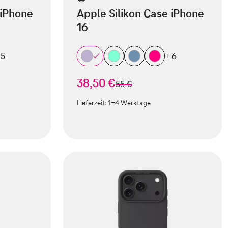
 iPhone
Apple Silikon Case iPhone
16
 5
+ 6
38,50 €
statt
55 €
Lieferzeit:
1-4 Werktage