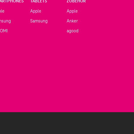
ARTPHONES
TABLETS
ZUBEHÖR
ple
Apple
Apple
msung
Samsung
Anker
AOMI
agood