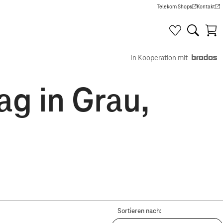
Telekom Shops
Kontakt
(Wird in einem neuen Tab g
(Wird in e
In Kooperation mit
ag in Grau,
Sortieren nach: