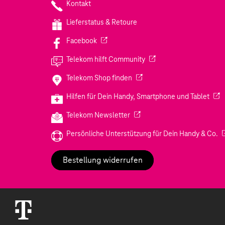
Kontakt
Lieferstatus & Retoure
(Wird in einem neuen Tab geöffnet)
Facebook
(Wird in einem neuen Tab
Telekom hilft Community
(Wird in einem neuen Tab geö
Telekom Shop finden
(Wir
Hilfen für Dein Handy, Smartphone und Tablet
(Wird in einem neuen Tab geöf
Telekom Newsletter
(W
Persönliche Unterstützung für Dein Handy & Co.
Bestellung widerrufen