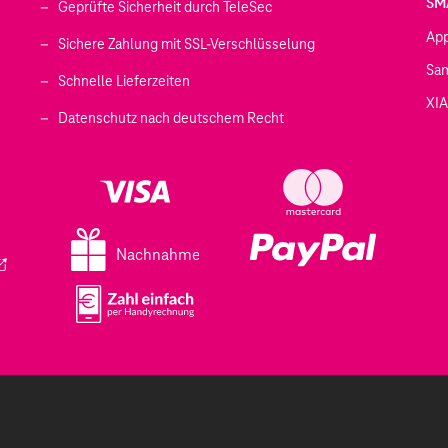
SM
Geprüfte Sicherheit durch TeleSec
Ap
Sichere Zahlung mit SSL-Verschlüsselung
Sa
Schnelle Lieferzeiten
XI
 geöffnet)
Datenschutz nach deutschem Recht
ffnet)
d in einem neuen Tab geöffnet)
fnet)
Nachnahme
ird in einem neuen Tab geöffnet)