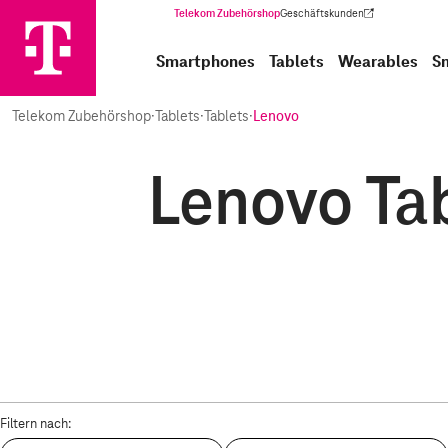
Telekom Zubehörshop
Geschäftskunden
(Wird in einem neuen Tab geöffnet)
Smartphones
Tablets
Wearables
S
Telekom Zubehörshop
·
Tablets
·
Tablets
·
Lenovo
Lenovo Tab
Filtern nach: