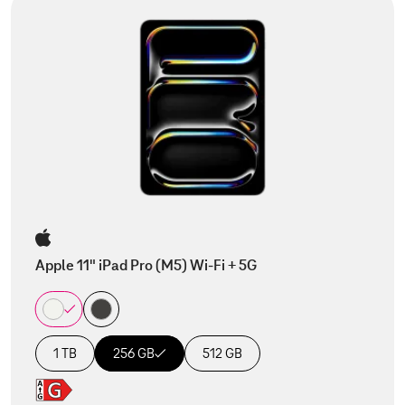
Apple 11" iPad Pro (M5) Wi-Fi + 5G
1 TB
256 GB
512 GB