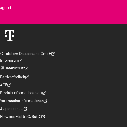
agood
© Telekom Deutschland GmbH
(Der Link wird in einem neuen Tab geöffnet)
Impressum
(Der Link wird in einem neuen Tab geöffnet)
Datenschutz
(Der Link wird in einem neuen Tab geöffnet)
Barrierefreiheit
(Der Link wird in einem neuen Tab geöffnet)
AGB
(Der Link wird in einem neuen Tab geöffnet)
Produktinformationsblatt
(Der Link wird in einem neuen Tab geöffnet)
Verbraucherinformationen
(Der Link wird in einem neuen Tab geöffnet)
Jugendschutz
(Der Link wird in einem neuen Tab geöffnet)
Hinweise ElektroG/BattG
(Der Link wird in einem neuen Tab geöffnet)