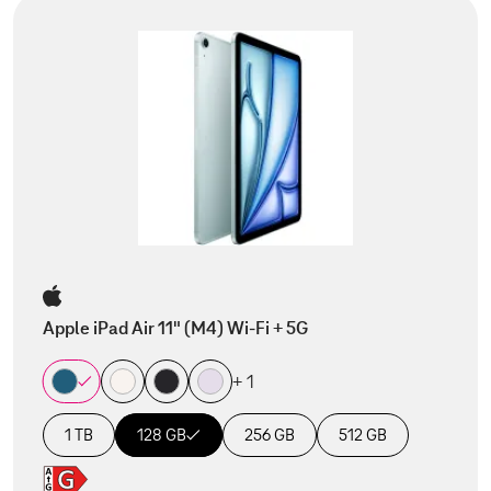
Apple iPad Air 11" (M4) Wi-Fi + 5G
+ 1
1 TB
128 GB
256 GB
512 GB