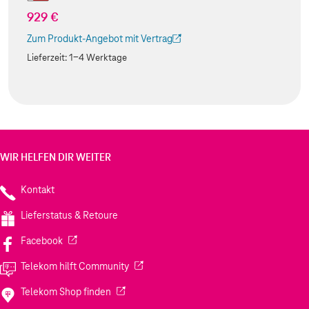
929 €
Zum Produkt-Angebot mit Vertrag
(Der Link wird in einem neuen Tab geöffnet)
Lieferzeit:
1-4 Werktage
WIR HELFEN DIR WEITER
Kontakt
Lieferstatus & Retoure
(Wird in einem neuen Tab geöffnet)
Facebook
(Wird in einem neuen Tab geöffnet)
Telekom hilft Community
(Wird in einem neuen Tab geöffnet)
Telekom Shop finden