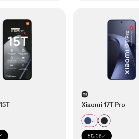
15T
Xiaomi 17T Pro
512 GB