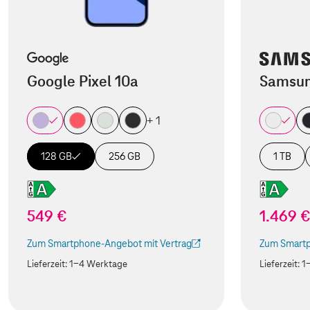
Google Pixel 10a
Samsun
+ 1
128 GB
256 GB
1 TB
549 €
1.469 
Zum Smartphone-Angebot mit Vertrag
Zum Smartp
(Der Link wird in einem neuen Tab geöffnet)
(Der Link w
Lieferzeit:
1-4 Werktage
Lieferzeit:
1