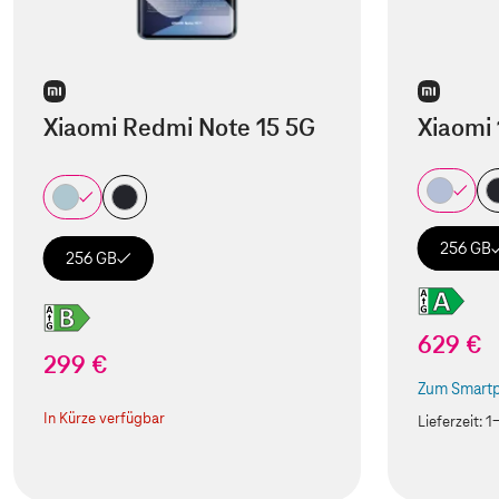
Xiaomi Redmi Note 15 5G
Xiaomi 
256 GB
256 GB
629 €
299 €
Zum Smartp
(Der Link w
In Kürze verfügbar
Lieferzeit:
1