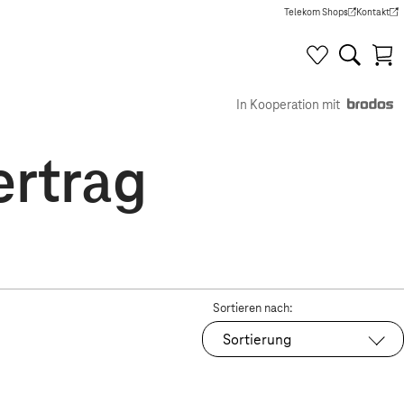
Telekom Shops
Kontakt
(Wird in einem neuen Tab g
(Wird in e
In Kooperation mit
ertrag
Sortieren nach:
Sortierung