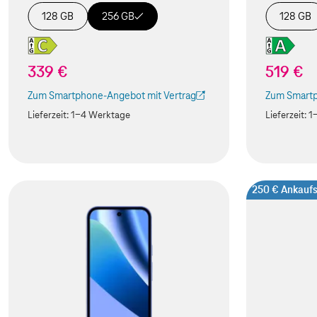
128 GB
256 GB
128 GB
339 €
519 €
Zum Smartphone-Angebot mit Vertrag
Zum Smartp
(Der Link wird in einem neuen Tab geöffnet)
(Der Link w
Lieferzeit:
1-4 Werktage
Lieferzeit:
1
250 € Ankauf