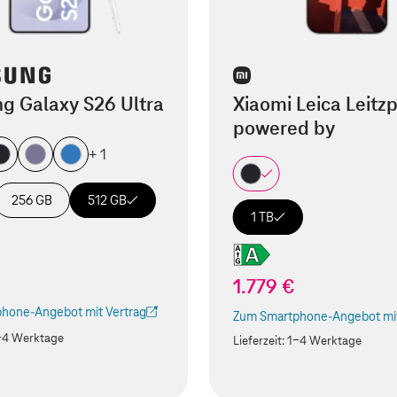
g Galaxy S26 Ultra
Xiaomi Leica Leitz
powered by
+ 1
256 GB
512 GB
1 TB
€
1.779 €
hone-Angebot mit Vertrag
Zum Smartphone-Angebot mit
ird in einem neuen Tab geöffnet)
(Der Link wird in einem neuen
-4 Werktage
Lieferzeit:
1-4 Werktage