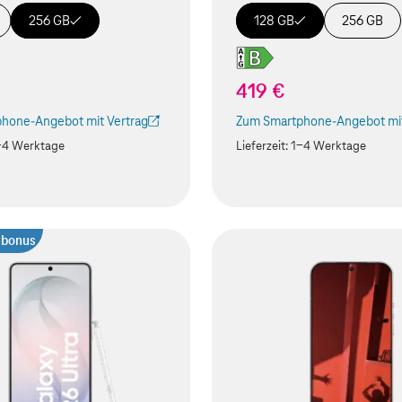
256 GB
128 GB
256 GB
419 €
hone-Angebot mit Vertrag
Zum Smartphone-Angebot mit
ird in einem neuen Tab geöffnet)
(Der Link wird in einem neuen
-4 Werktage
Lieferzeit:
1-4 Werktage
sbonus