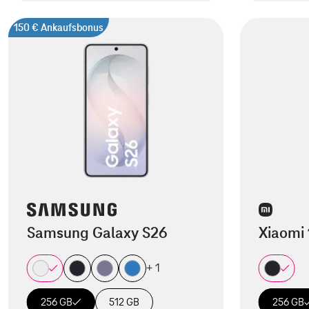
150 € Ankaufsbonus
Samsung Galaxy S26
Xiaomi 
+ 1
256 GB
512 GB
256 GB