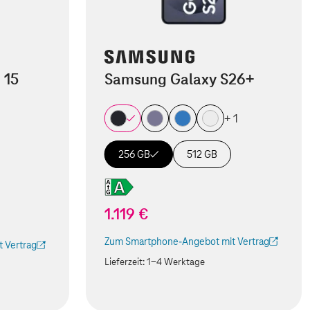
 15
Samsung Galaxy S26+
+ 1
256 GB
512 GB
1.119 €
Zum Smartphone-Angebot mit Vertrag
 Vertrag
(Der Link wird in einem neuen Tab geöffnet)
 Tab geöffnet)
Lieferzeit:
1-4 Werktage