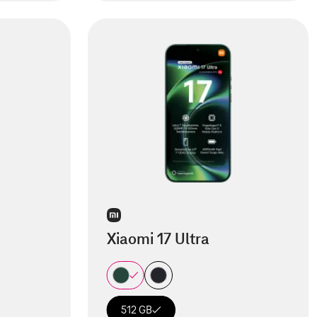
Xiaomi 17 Ultra
512 GB