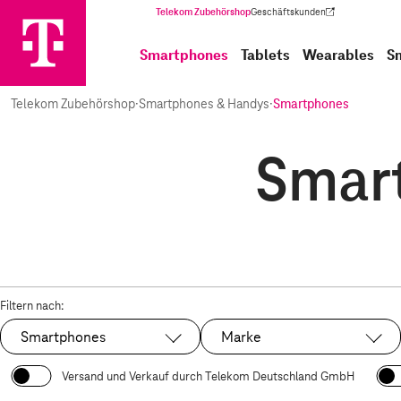
Telekom Zubehörshop
Geschäftskunden
(Wird in einem neuen Tab geöffnet)
Smartphones
Tablets
Wearables
S
Telekom Zubehörshop
·
Smartphones & Handys
·
Smartphones
Smart
Filtern nach:
Smartphones
Marke
Ausgewählt:
Versand und Verkauf durch Telekom Deutschland GmbH