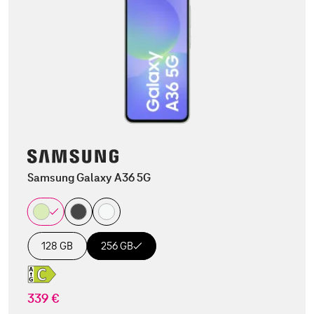
Samsung Galaxy A36 5G
128 GB
256 GB
339 €