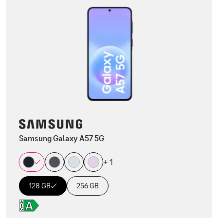
Samsung Galaxy A57 5G
+ 1
128 GB
256 GB