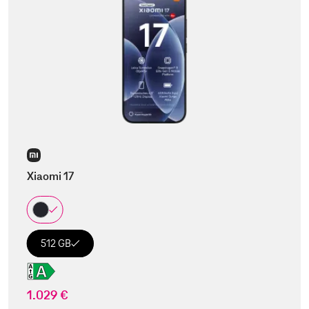
Xiaomi 17
512 GB
1.029 €