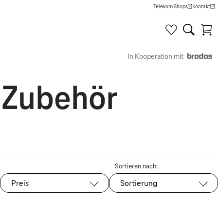
Telekom Shops
Kontakt
(Wird in einem neuen Tab g
(Wird in e
In Kooperation mit
 Zubehör
Sortieren nach:
Preis
Sortierung