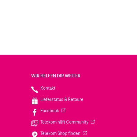
WIR HELFEN DIR WEITER
Kontakt
Lieferstatus & Retoure
(Wird in einem neuen Tab geöffnet)
Facebook
(Wird in einem neuen Tab
Telekom hilft Community
(Wird in einem neuen Tab geö
Telekom Shop finden