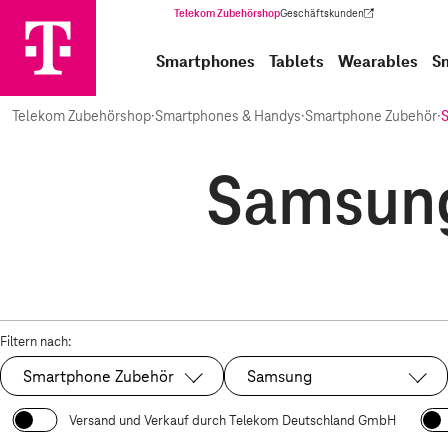
Telekom Zubehörshop
Geschäftskunden
(Wird in einem neuen Tab geöffnet)
Smartphones
Tablets
Wearables
S
Telekom Zubehörshop
·
Smartphones & Handys
·
Smartphone Zubehör
·
Samsung
Filtern nach:
Smartphone Zubehör
Samsung
Ausgewählt:
Ausgewählt:
Versand und Verkauf durch Telekom Deutschland GmbH