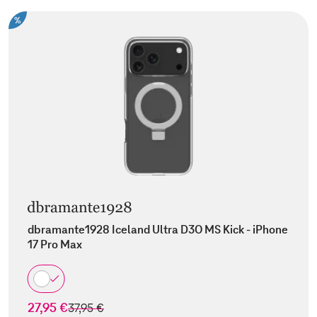
%
dbramante1928 Iceland Ultra D3O MS Kick - iPhone
17 Pro Max
27,95 €
statt
37,95 €