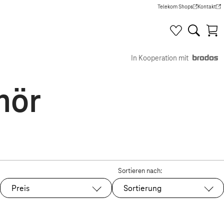
Telekom Shops
Kontakt
(Wird in einem neuen Tab g
(Wird in e
In Kooperation mit
hör
Sortieren nach:
Preis
Sortierung