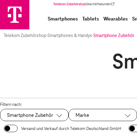
Telekom Zubehörshop
Geschäftskunden
(Wird in einem neuen Tab geöffnet)
Smartphones
Tablets
Wearables
S
Telekom Zubehörshop
·
Smartphones & Handys
·
Smartphone Zubehör
Sm
Filtern nach:
Smartphone Zubehör
Marke
Ausgewählt:
Versand und Verkauf durch Telekom Deutschland GmbH