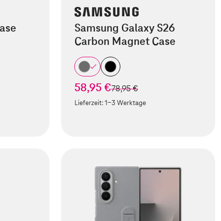
Case
Samsung Galaxy S26
Carbon Magnet Case
58,95 €
statt
78,95 €
Lieferzeit:
1-3 Werktage