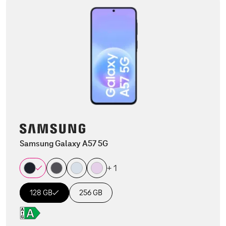
Samsung Galaxy A57 5G
+ 1
128 GB
256 GB