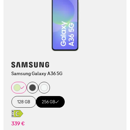
Samsung Galaxy A36 5G
128 GB
256 GB
339 €