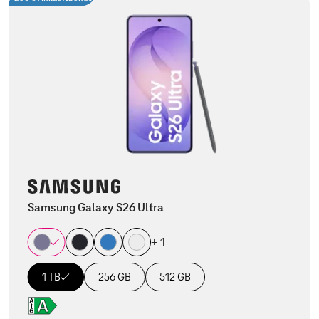
Samsung Galaxy S26 Ultra
+ 1
1 TB
256 GB
512 GB