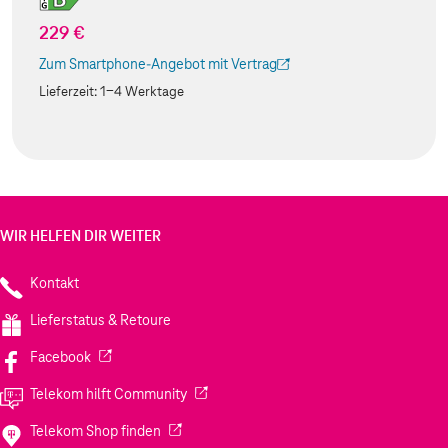
229 €
Zum Smartphone-Angebot mit Vertrag
(Der Link wird in einem neuen Tab geöffnet)
Lieferzeit:
1-4 Werktage
WIR HELFEN DIR WEITER
Kontakt
Lieferstatus & Retoure
(Wird in einem neuen Tab geöffnet)
Facebook
(Wird in einem neuen Tab geöffnet)
Telekom hilft Community
(Wird in einem neuen Tab geöffnet)
Telekom Shop finden