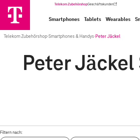
Telekom Zubehörshop
Geschäftskunden
(Wird in einem neuen Tab geöffnet)
Smartphones
Tablets
Wearables
S
Telekom Zubehörshop
·
Smartphones & Handys
·
Peter Jäckel
Peter Jäckel
Filtern nach: