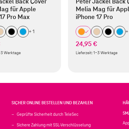
äckel Back Cover
Peter Jäckel Back 
ag für Apple
Melia Mag für App
17 Pro Max
iPhone 17 Pro
+ 1
+
€
24,95 €
-3 Werktage
Lieferzeit:
1-3 Werktage
SICHER ONLINE BESTELLEN UND BEZAHLEN
HÄ
SM
Geprüfte Sicherheit durch TeleSec
Ap
Sichere Zahlung mit SSL-Verschlüsselung