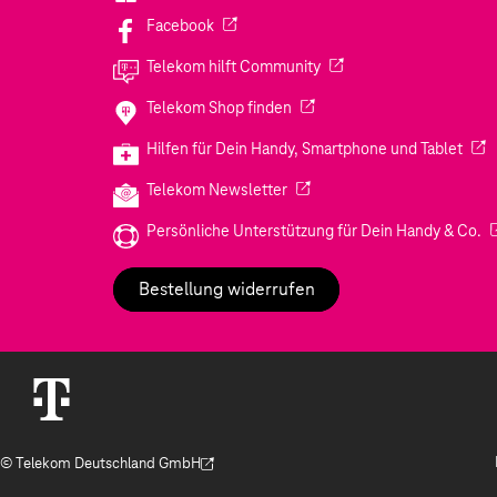
(Wird in einem neuen Tab geöffnet)
Facebook
(Wird in einem neuen Tab
Telekom hilft Community
(Wird in einem neuen Tab geö
Telekom Shop finden
(Wir
Hilfen für Dein Handy, Smartphone und Tablet
(Wird in einem neuen Tab geöf
Telekom Newsletter
(W
Persönliche Unterstützung für Dein Handy & Co.
Bestellung widerrufen
© Telekom Deutschland GmbH
(Der Link wird in einem neuen Tab geöffnet)