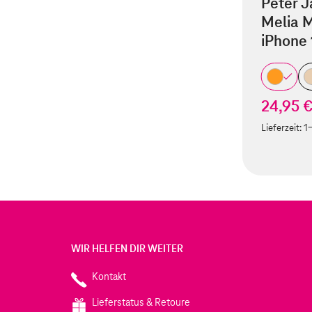
Peter J
Melia M
iPhone 
24,95 
Lieferzeit:
1
WIR HELFEN DIR WEITER
Kontakt
Lieferstatus & Retoure