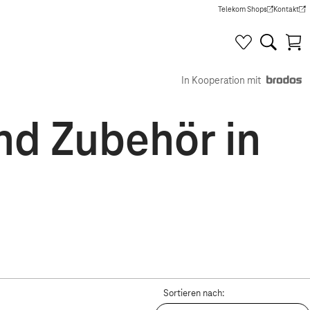
Telekom Shops
Kontakt
(Wird in einem neuen Tab g
(Wird in e
In Kooperation mit
nd Zubehör in
Sortieren nach: