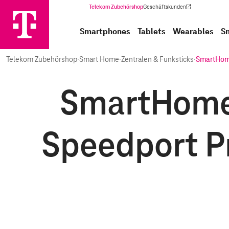
Telekom Zubehörshop
Geschäftskunden
(Wird in einem neuen Tab geöffnet)
Smartphones
Tablets
Wearables
S
Telekom Zubehörshop
·
Smart Home
·
Zentralen & Funksticks
·
SmartHo
SmartHome 
Speedport P