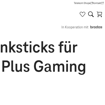
Telekom Shops
Kontakt
(Wird in einem neuen Tab g
(Wird in e
In Kooperation mit
ksticks für
 Plus Gaming