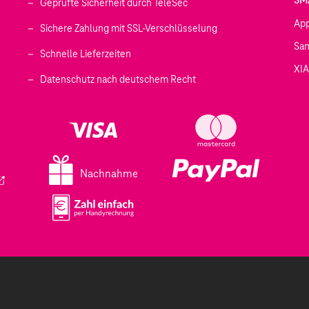
Geprüfte Sicherheit durch TeleSec
Ap
Sichere Zahlung mit SSL-Verschlüsselung
Sa
Schnelle Lieferzeiten
XI
 geöffnet)
Datenschutz nach deutschem Recht
ffnet)
d in einem neuen Tab geöffnet)
fnet)
Nachnahme
ird in einem neuen Tab geöffnet)