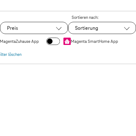
Sortieren nach:
 Plus Gaming Edition
Preis
Sortierung
MagentaZuhause App
Magenta SmartHome App
Filter löschen