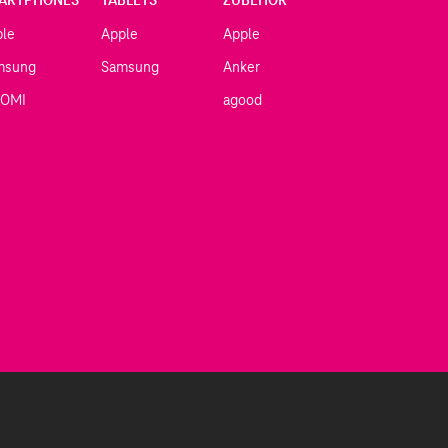
ple
Apple
Apple
msung
Samsung
Anker
AOMI
agood