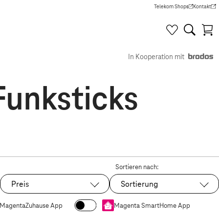
Telekom Shops
Kontakt
(Wird in einem neuen Tab g
(Wird in e
In Kooperation mit
unksticks
Sortieren nach:
Preis
Sortierung
MagentaZuhause App
Magenta SmartHome App