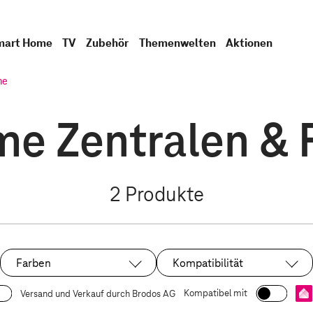
mart Home
TV
Zubehör
Themenwelten
Aktionen
me
e Zentralen & F
2
Produkte
Farben
Kompatibilität
Kompatibel mit
Versand und Verkauf durch Brodos AG