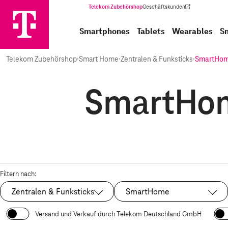
Telekom Zubehörshop
Geschäftskunden
(Wird in einem neuen Tab geöffnet)
Smartphones
Tablets
Wearables
S
Telekom Zubehörshop
·
Smart Home
·
Zentralen & Funksticks
·
SmartHo
SmartHom
Filtern nach:
Zentralen & Funksticks
SmartHome
Ausgewählt:
Ausgewählt:
Versand und Verkauf durch Telekom Deutschland GmbH