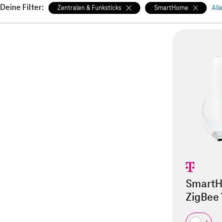
Deine Filter:
Zentralen & Funksticks
SmartHome
All
SmartH
ZigBee 