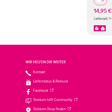
14,95 €
Lieferzeit:
1
WIR HELFEN DIR WEITER
Kontakt
Lieferstatus & Retoure
(Wird in einem neuen Tab geöffnet)
Facebook
(Wird in einem neuen Tab
Telekom hilft Community
(Wird in einem neuen Tab geö
Telekom Shop finden